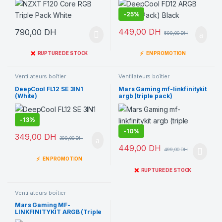
-
25%
449,00
DH
790,00
DH
599,00
DH
❌
⚡
RUPTURE DE STOCK
EN PROMOTION
Ventilateurs boîtier
Ventilateurs boîtier
DeepCool FL12 SE 3IN1
Mars Gaming mf-linkfinitykit
(White)
argb (triple pack)
-
13%
-
10%
349,00
DH
399,00
DH
449,00
DH
499,00
DH
⚡
EN PROMOTION
❌
RUPTURE DE STOCK
Ventilateurs boîtier
Mars Gaming MF-
LINKFINITYKIT ARGB (Triple
Pack)