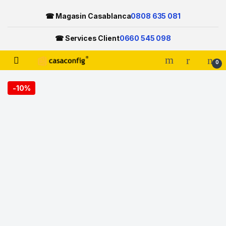
☎ Magasin Casablanca
0808 635 081
☎ Services Client
0660 545 098
Open
0
Skip to navigation
Skip to content
-
10%