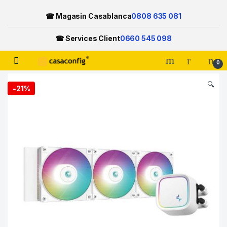
☎ Magasin Casablanca
0808 635 081
☎ Services Client
0660 545 098
Open
0
Skip to navigation
Skip to content
🔍
-
21%