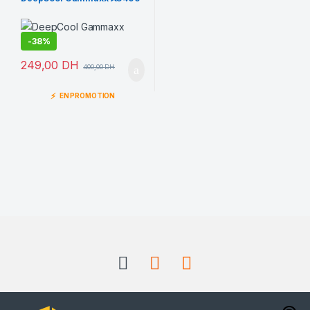
-
38%
249,00
DH
400,00
DH
⚡
EN PROMOTION