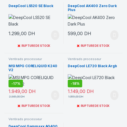
DeepCool LS520 SE Black
DeepCool AK400 Zero Dark
Plus
1.299,00
DH
599,00
DH
❌
❌
RUPTURE DE STOCK
RUPTURE DE STOCK
Ventirads processeur
Ventirads processeur
MSI MPG CORELIQUID K240
DeepCool LE720 Black Argb
V2
-
17%
-
18%
1.949,00
DH
1.149,00
DH
2.349,00
DH
1.399,00
DH
❌
❌
RUPTURE DE STOCK
RUPTURE DE STOCK
Ventirads processeur
DeepCool Gammaxx AG400