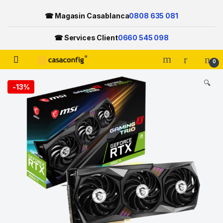
☎ Magasin Casablanca
0808 635 081
☎ Services Client
0660 545 098
Open
0
Skip to navigation
Skip to content
🔍
-
13%