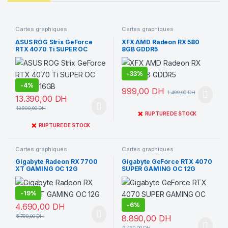
Cartes graphiques
Cartes graphiques
ASUS ROG Strix GeForce
XFX AMD Radeon RX 580
RTX 4070 Ti SUPER OC
8GB GDDR5
Edition 16GB
-
33%
-
4%
999,00
DH
1.499,00
DH
13.390,00
DH
13.990,00
DH
❌
RUPTURE DE STOCK
❌
RUPTURE DE STOCK
Cartes graphiques
Cartes graphiques
Gigabyte Radeon RX 7700
Gigabyte GeForce RTX 4070
XT GAMING OC 12G
SUPER GAMING OC 12G
-
19%
-
6%
4.690,00
DH
5.790,00
DH
8.890,00
DH
9.490,00
DH