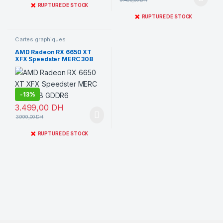
❌
RUPTURE DE STOCK
❌
RUPTURE DE STOCK
Cartes graphiques
AMD Radeon RX 6650 XT
XFX Speedster MERC 308
8GB GDDR6
-
13%
3.499,00
DH
3.999,00
DH
❌
RUPTURE DE STOCK