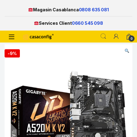
Magasin Casablanca
0808 635 081
Services Client
0660 545 098
Open
0
Skip to navigation
Skip to content
-
9%