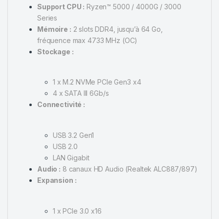
Support CPU :
Ryzen™ 5000 / 4000G / 3000
Series
Mémoire :
2 slots DDR4, jusqu’à 64 Go,
fréquence max 4733 MHz (OC)
Stockage :
1 x M.2 NVMe PCIe Gen3 x4
4 x SATA III 6Gb/s
Connectivité :
USB 3.2 Gen1
USB 2.0
LAN Gigabit
Audio :
8 canaux HD Audio (Realtek ALC887/897)
Expansion :
1 x PCIe 3.0 x16