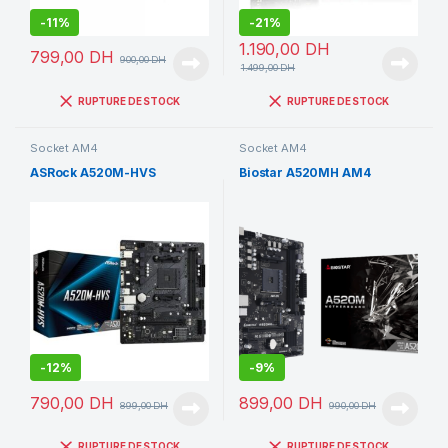
-
11%
-
21%
1.190,00
DH
799,00
DH
900,00
DH
1.499,00
DH
RUPTURE DE STOCK
RUPTURE DE STOCK
Socket AM4
Socket AM4
ASRock A520M-HVS
Biostar A520MH AM4
-
12%
-
9%
790,00
DH
899,00
DH
899,00
DH
990,00
DH
RUPTURE DE STOCK
RUPTURE DE STOCK