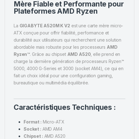
Mère Fiable et Performante pour
Plateformes AMD Ryzen
La
GIGABYTE A520M K V2
est une carte mère micro-
ATX conçue pour offrir fiabilité, performance et
durabilité aux utilisateurs qui recherchent une solution
abordable mais robuste pour les processeurs
AMD
Ryzen™
. Grâce au chipset
AMD A520
, elle prend en
charge la dernière génération de processeurs Ryzen™
5000, 4000 G-Series et 3000 (socket AM4), ce qui en
fait un choix idéal pour une configuration gaming,
bureautique ou multimédia équilibrée.
Caractéristiques Techniques :
Format :
Micro-ATX
Socket :
AMD AM4
Chipset :
AMD A520