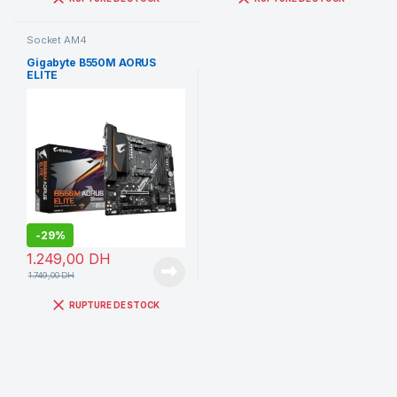
Socket AM4
Gigabyte B550M AORUS
ELITE
-
29%
1.249,00
DH
1.749,00
DH
RUPTURE DE STOCK