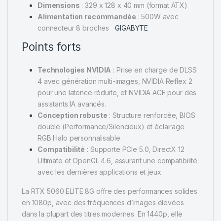
Dimensions
:
329 x 128 x 40 mm (format ATX)
Alimentation recommandée
:
500W avec
connecteur 8 broches
GIGABYTE
Points forts
Technologies NVIDIA
:
Prise en charge de DLSS
4 avec génération multi-images, NVIDIA Reflex 2
pour une latence réduite, et NVIDIA ACE pour des
assistants IA avancés.
Conception robuste
:
Structure renforcée, BIOS
double (Performance/Silencieux) et éclairage
RGB Halo personnalisable.
Compatibilité
:
Supporte PCIe 5.0, DirectX 12
Ultimate et OpenGL 4.6, assurant une compatibilité
avec les dernières applications et jeux.
La RTX 5060 ELITE 8G offre des performances solides
en 1080p, avec des fréquences d’images élevées
dans la plupart des titres modernes.
En 1440p, elle