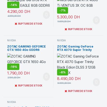
-
14%
-
7%
4.290,00
DH
4.990,00
DH
5.300,00
DH
5.690,00
DH
❌
RUPTURE DE STOCK
❌
RUPTURE DE STOCK
NVIDIA
NVIDIA
ZOTAC GAMING GEFORCE
ZOTAC Gaming GeForce
GTX 1650 4Go GDDR6
RTX 4070 Super Trinity
Black Edion DLSS 3 12GB
GDDR6X
-
19%
-
6%
1.790,00
DH
2.199,00
DH
8.490,00
DH
8.999,00
DH
❌
RUPTURE DE STOCK
❌
RUPTURE DE STOCK
NVIDIA