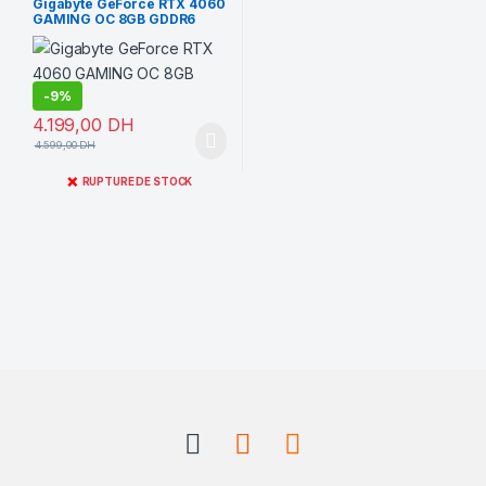
Gigabyte GeForce RTX 4060
GAMING OC 8GB GDDR6
-
9%
4.199,00
DH
4.599,00
DH
❌
RUPTURE DE STOCK