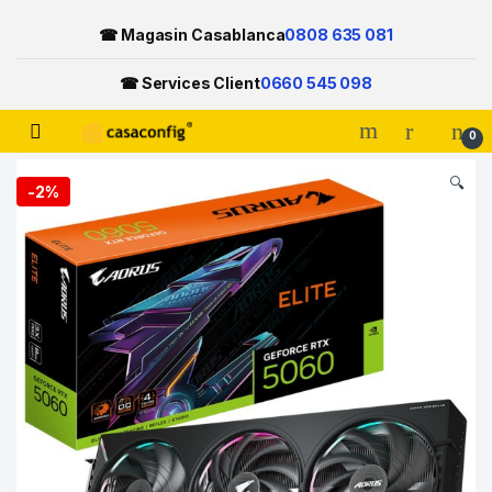
☎ Magasin Casablanca
0808 635 081
☎ Services Client
0660 545 098
Open
0
Skip to navigation
Skip to content
🔍
-
2%