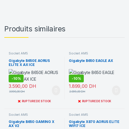
Produits similaires
Socket AM5
Socket AM5
Gigabyte B650E AORUS
Gigabyte B650 EAGLE AX
ELITE X AX ICE
-
10%
-
10%
3.590,00
DH
1.899,00
DH
3.990,00
DH
2.099,00
DH
❌
❌
RUPTURE DE STOCK
RUPTURE DE STOCK
Socket AM5
Socket AM5
Gigabyte B650 GAMING X
Gigabyte X870 AORUS ELITE
AX V2
WIFI7 ICE