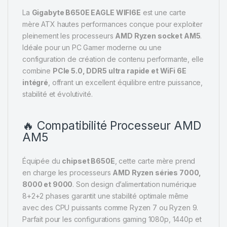
La
Gigabyte B650E EAGLE WIFI6E
est une carte
mère ATX hautes performances conçue pour exploiter
pleinement les processeurs
AMD Ryzen socket AM5
.
Idéale pour un PC Gamer moderne ou une
configuration de création de contenu performante, elle
combine
PCIe 5.0, DDR5 ultra rapide et WiFi 6E
intégré
, offrant un excellent équilibre entre puissance,
stabilité et évolutivité.
🔥 Compatibilité Processeur AMD
AM5
Équipée du
chipset B650E
, cette carte mère prend
en charge les processeurs
AMD Ryzen séries 7000,
8000 et 9000
. Son design d’alimentation numérique
8+2+2 phases garantit une stabilité optimale même
avec des CPU puissants comme Ryzen 7 ou Ryzen 9.
Parfait pour les configurations gaming 1080p, 1440p et