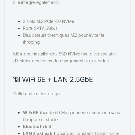
Elle intègre également :
2 slots M.2 PCIe 4.0 NVMe
Ports SATA 6Gb/s
Dissipateurs thermiques M.2 pour éviter le
throttling
Idéal pour installer des SSD NVMe haute vitesse afin
d’obtenir des temps de chargement ultra rapides.
📶 WiFi 6E + LAN 2.5GbE
Cette carte mère intègre :
WiFi 6E
(bande 6 GHz) pour une connexion sans
fil rapide et stable
Bluetooth 5.3
LAN 2.5 Gigabit
pour des transferts filaires haute