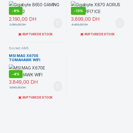
-
9%
-
13%
2.190,00
DH
3.899,00
DH
2.399,00
DH
4.490,00
DH
❌
❌
RUPTURE DE STOCK
RUPTURE DE STOCK
Socket AM5
MSI MAG X670E
TOMAHAWK WIFI
-
4%
3.849,00
DH
3.999,00
DH
❌
RUPTURE DE STOCK