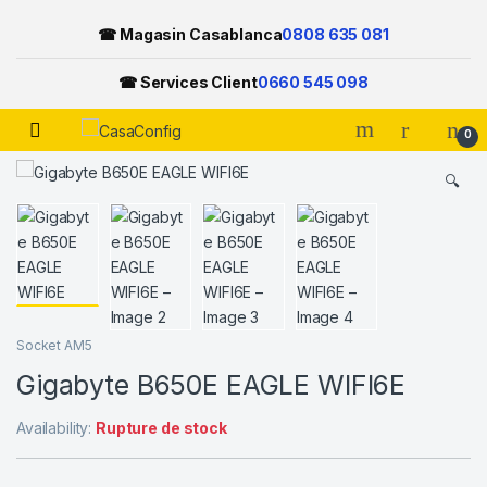
☎ Magasin Casablanca
0808 635 081
☎ Services Client
0660 545 098
Open
0
Skip to navigation
Skip to content
🔍
Socket AM5
Gigabyte B650E EAGLE WIFI6E
Availability:
Rupture de stock