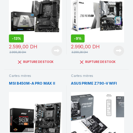
-
13%
-
9%
2.599,00
DH
2.990,00
DH
2.999,00
DH
3.299,00
DH
RUPTURE DE STOCK
RUPTURE DE STOCK
Cartes mères
Cartes mères
MSI B450M-A PRO MAX II
ASUS PRIME Z790-V WIFI