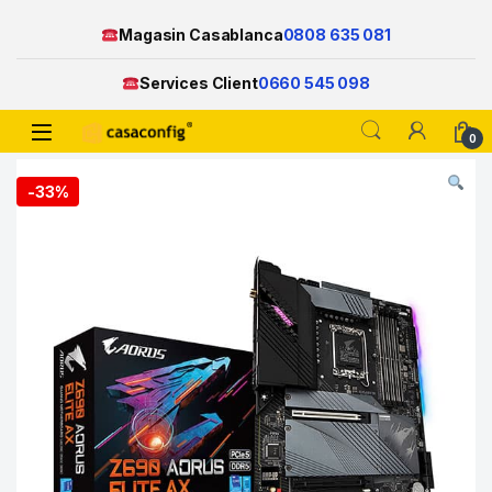
Magasin Casablanca
0808 635 081
Services Client
0660 545 098
Open
0
Skip to navigation
Skip to content
-
33%