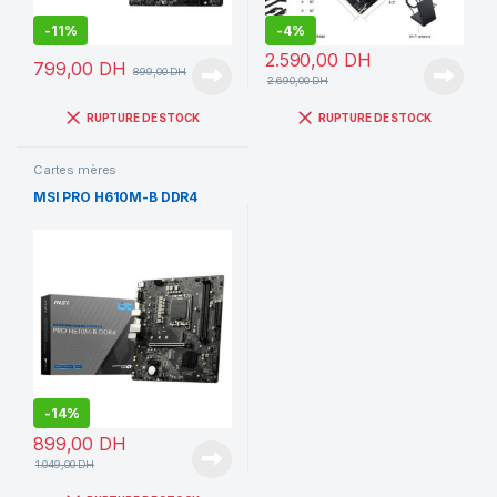
-
11%
-
4%
2.590,00
DH
799,00
DH
899,00
DH
2.690,00
DH
RUPTURE DE STOCK
RUPTURE DE STOCK
Cartes mères
MSI PRO H610M-B DDR4
-
14%
899,00
DH
1.049,00
DH