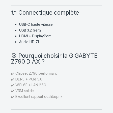
🔌 Connectique complète
USB-C haute vitesse
USB 3.2 Gen2
HDMI + DisplayPort
Audio HD 7.1
🎯 Pourquoi choisir la GIGABYTE
Z790 D AX ?
✔️ Chipset Z790 performant
✔️ DDR5 + PCIe 5.0
✔️ WiFi 6E + LAN 2.5G
✔️ VRM solide
✔️ Excellent rapport qualité/prix