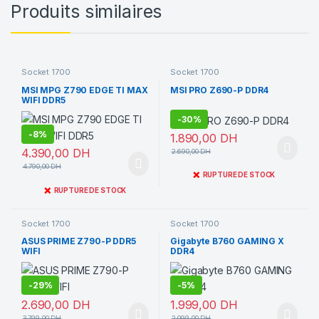
Produits similaires
Socket 1700
Socket 1700
MSI MPG Z790 EDGE TI MAX
MSI PRO Z690-P DDR4
WIFI DDR5
-
30%
-
8%
1.890,00
DH
4.390,00
DH
2.690,00
DH
4.790,00
DH
❌
RUPTURE DE STOCK
❌
RUPTURE DE STOCK
Socket 1700
Socket 1700
ASUS PRIME Z790-P DDR5
Gigabyte B760 GAMING X
WIFI
DDR4
-
29%
-
5%
2.690,00
DH
1.999,00
DH
3.799,00
DH
2.099,00
DH