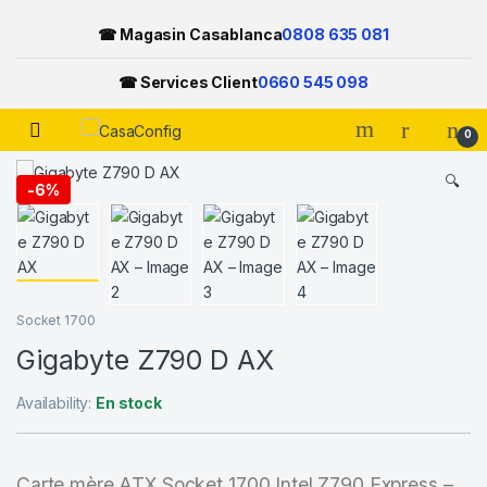
☎ Magasin Casablanca
0808 635 081
☎ Services Client
0660 545 098
Open
0
Skip to navigation
Skip to content
🔍
-
6%
Socket 1700
Gigabyte Z790 D AX
Availability:
En stock
Carte mère ATX Socket 1700 Intel Z790 Express –