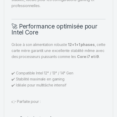
professionnelles.
🚀 Performance optimisée pour
Intel Core
Grâce à son alimentation robuste
12+1+1 phases
, cette
carte mère garantit une excellente stabilité même avec
des processeurs puissants comme les
Core i7 et i9
.
✔️ Compatible Intel 12ᵉ / 13ᵉ / 14ᵉ Gen
✔️ Stabilité maximale en gaming
✔️ Idéale pour multitâche intensif
👉 Parfaite pour :