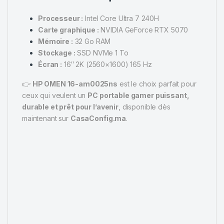
Processeur :
Intel Core Ultra 7 240H
Carte graphique :
NVIDIA GeForce RTX 5070
Mémoire :
32 Go RAM
Stockage :
SSD NVMe 1 To
Écran :
16″ 2K (2560×1600) 165 Hz
👉
HP OMEN 16-am0025ns
est le choix parfait pour
ceux qui veulent un
PC portable gamer puissant,
durable et prêt pour l’avenir
, disponible dès
maintenant sur
CasaConfig.ma
.