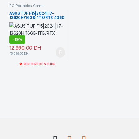
PC Portables Gamer
ASUS TUF F15|2024| i7-
13620H/16GB-1TB/RTX 4060
-
19%
12.990,00
DH
15.999,00
DH
❌
RUPTURE DE STOCK