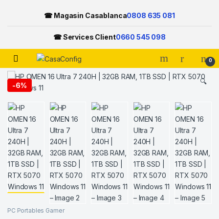
☎ Magasin Casablanca
0808 635 081
☎ Services Client
0660 545 098
Open
0
Skip to navigation
Skip to content
🔍
-
6%
PC Portables Gamer