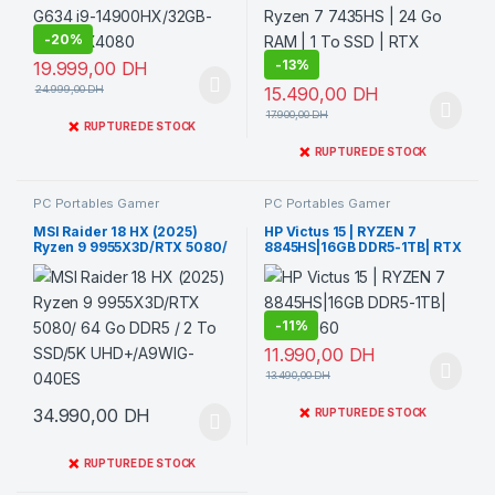
-
20%
-
13%
19.999,00
DH
24.999,00
DH
15.490,00
DH
17.900,00
DH
❌
RUPTURE DE STOCK
❌
RUPTURE DE STOCK
PC Portables Gamer
PC Portables Gamer
MSI Raider 18 HX (2025)
HP Victus 15 | RYZEN 7
Ryzen 9 9955X3D/RTX 5080/
8845HS|16GB DDR5-1TB| RTX
64 Go DDR5 / 2 To SSD/5K
4060
UHD+/A9WIG-040ES
-
11%
11.990,00
DH
13.490,00
DH
34.990,00
DH
❌
RUPTURE DE STOCK
❌
RUPTURE DE STOCK