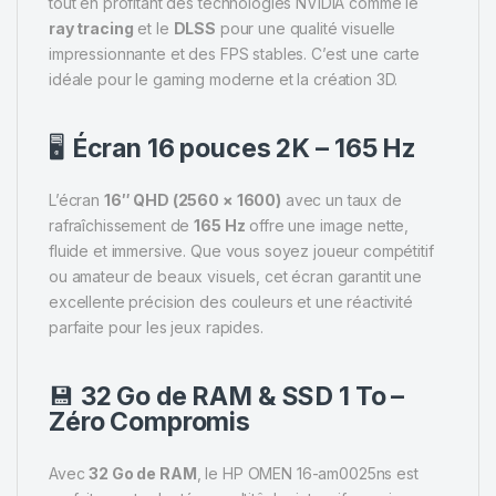
tout en profitant des technologies NVIDIA comme le
ray tracing
et le
DLSS
pour une qualité visuelle
impressionnante et des FPS stables. C’est une carte
idéale pour le gaming moderne et la création 3D.
🖥️
Écran 16 pouces 2K – 165 Hz
L’écran
16″ QHD (2560 × 1600)
avec un taux de
rafraîchissement de
165 Hz
offre une image nette,
fluide et immersive. Que vous soyez joueur compétitif
ou amateur de beaux visuels, cet écran garantit une
excellente précision des couleurs et une réactivité
parfaite pour les jeux rapides.
💾
32 Go de RAM & SSD 1 To –
Zéro Compromis
Avec
32 Go de RAM
, le HP OMEN 16-am0025ns est