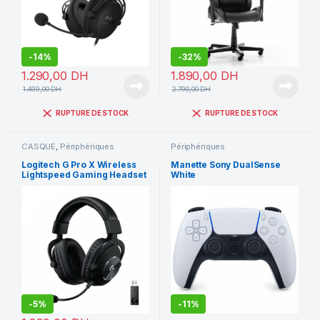
-
14%
-
32%
1.290,00
DH
1.890,00
DH
1.499,00
DH
2.790,00
DH
RUPTURE DE STOCK
RUPTURE DE STOCK
CASQUE
,
Périphériques
Périphériques
Logitech G Pro X Wireless
Manette Sony DualSense
Lightspeed Gaming Headset
White
(Noir)
-
5%
-
11%