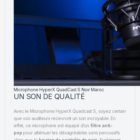
Microphone HyperX QuadCast S Noir Maroc
UN SON DE QUALITÉ
Avec le Microphone HyperX Quadcast S, soyez certain
que vos auditeurs recevront un son incroyable. En
effet, ce microphone est équipé d’un
filtre anti-
pop
pour atténuer les désagréables sons percussifs
alors que le
bouton de contrôle de gain
, facilement