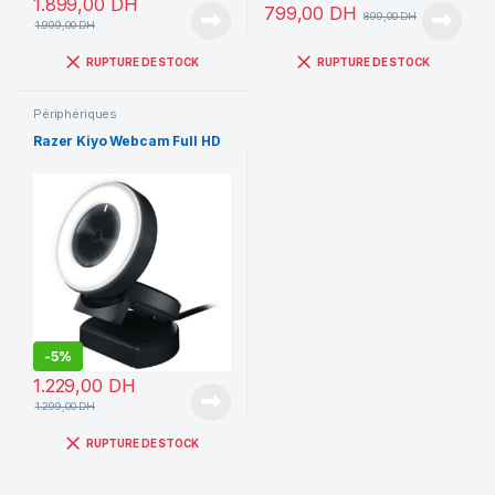
1.899,00
DH
799,00
DH
899,00
DH
1.999,00
DH
RUPTURE DE STOCK
RUPTURE DE STOCK
Périphériques
Razer Kiyo Webcam Full HD
-
5%
1.229,00
DH
1.299,00
DH
RUPTURE DE STOCK