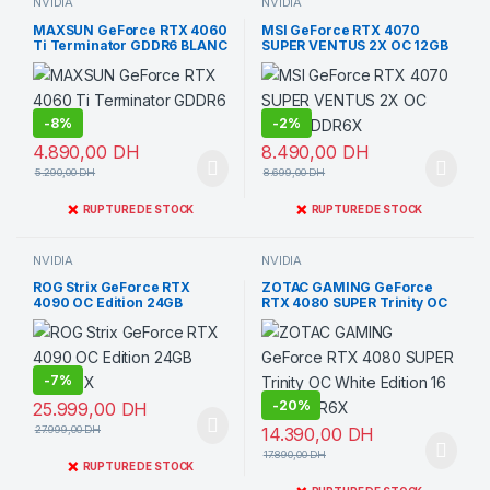
NVIDIA
NVIDIA
MAXSUN GeForce RTX 4060
MSI GeForce RTX 4070
Ti Terminator GDDR6 BLANC
SUPER VENTUS 2X OC 12GB
GDDR6X
-
8%
-
2%
4.890,00
DH
8.490,00
DH
5.290,00
DH
8.699,00
DH
❌
❌
RUPTURE DE STOCK
RUPTURE DE STOCK
NVIDIA
NVIDIA
ROG Strix GeForce RTX
ZOTAC GAMING GeForce
4090 OC Edition 24GB
RTX 4080 SUPER Trinity OC
GDDR6X
White Edition 16 Go GDDR6X
-
7%
-
20%
25.999,00
DH
27.999,00
DH
14.390,00
DH
17.890,00
DH
❌
RUPTURE DE STOCK