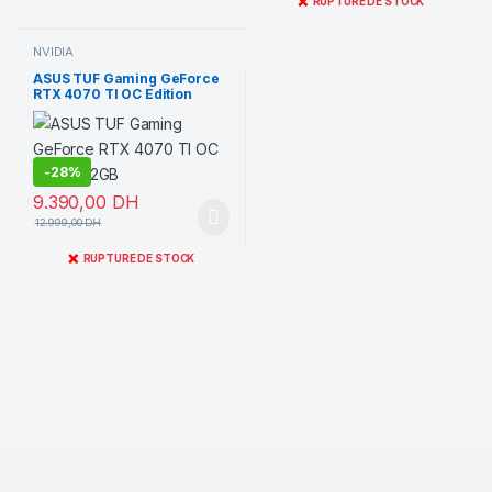
❌
RUPTURE DE STOCK
NVIDIA
ASUS TUF Gaming GeForce
RTX 4070 TI OC Edition
12GB
-
28%
9.390,00
DH
12.999,00
DH
❌
RUPTURE DE STOCK