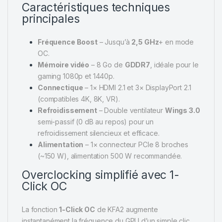
Caractéristiques techniques
principales
Fréquence Boost
– Jusqu’à
2,5 GHz
+ en mode
OC.
Mémoire vidéo
– 8 Go de
GDDR7
, idéale pour le
gaming 1080p et 1440p.
Connectique
– 1× HDMI 2.1 et 3× DisplayPort 2.1
(compatibles 4K, 8K, VR).
Refroidissement
– Double ventilateur
Wings 3.0
semi-passif (0 dB au repos) pour un
refroidissement silencieux et efficace.
Alimentation
– 1× connecteur PCIe 8 broches
(~150 W), alimentation 500 W recommandée.
Overclocking simplifié avec 1-
Click OC
La fonction
1-Click OC
de KFA2 augmente
instantanément la fréquence du GPU d’un simple clic,