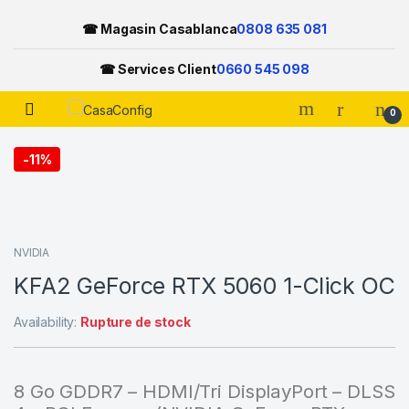
☎ Magasin Casablanca
0808 635 081
☎ Services Client
0660 545 098
Open
0
Skip to navigation
Skip to content
-
11%
NVIDIA
KFA2 GeForce RTX 5060 1-Click OC
Availability:
Rupture de stock
8 Go GDDR7 – HDMI/Tri DisplayPort – DLSS