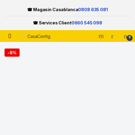
☎ Magasin Casablanca
0808 635 081
☎ Services Client
0660 545 098
Open
0
Skip to navigation
Skip to content
-
8%