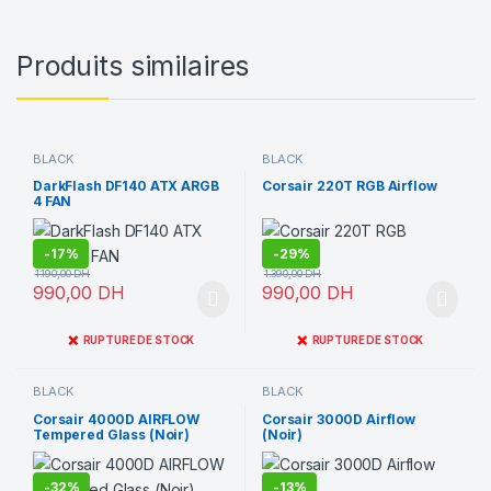
Produits similaires
BLACK
BLACK
DarkFlash DF140 ATX ARGB
Corsair 220T RGB Airflow
4 FAN
-
17%
-
29%
1.190,00
DH
1.390,00
DH
990,00
DH
990,00
DH
❌
❌
RUPTURE DE STOCK
RUPTURE DE STOCK
BLACK
BLACK
Corsair 4000D AIRFLOW
Corsair 3000D Airflow
Tempered Glass (Noir)
(Noir)
-
32%
-
13%