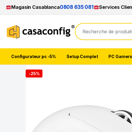
Magasin Casablanca
0808 635 081
Services Clie
Configurateur pc -5%
Setup Complet
PC Gamer
Skip to navigation
Skip to content
-
25%