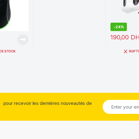
-
24%
190,00
D
DE STOCK
RUPT
pour recevoir les dernières nouveautés de