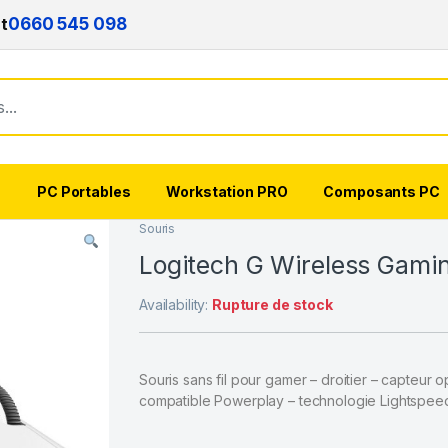
nt
0660 545 098
s
PC Portables
Workstation PRO
Composants PC
Souris
Logitech G Wireless Gamin
Availability:
Rupture de stock
Souris sans fil pour gamer – droitier – capteu
compatible Powerplay – technologie Lightspee