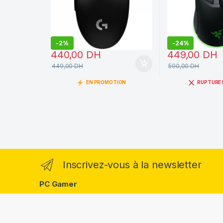
-
2%
-
24%
440,00
DH
449,00
DH
449,00
DH
590,00
DH
EN PROMOTION
RUPTURE 
Inscrivez-vous à la newsletter
PC Gamer