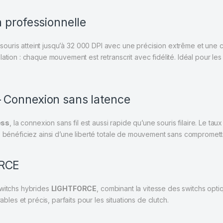
 professionnelle
e souris atteint jusqu’à 32 000 DPI avec une précision extrême et un
lation : chaque mouvement est retranscrit avec fidélité. Idéal pour le
 Connexion sans latence
ess
, la connexion sans fil est aussi rapide qu’une souris filaire. Le tau
us bénéficiez ainsi d’une liberté totale de mouvement sans compromet
ORCE
switchs hybrides
LIGHTFORCE
, combinant la vitesse des switchs optiq
ables et précis, parfaits pour les situations de clutch.