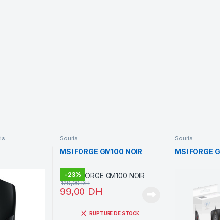
is
Souris
Souris
MSI FORGE GM100 NOIR
MSI FORGE 
-
23%
129,00
DH
99,00
DH
RUPTURE DE STOCK