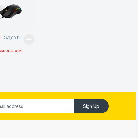
H
249,00
DH
URE DE STOCK
Sign Up