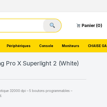
Panier (0)
Périphériques
Console
Moniteurs
CHAISE G
g Pro X Superlight 2 (White)
r optique 32000 dpi – 5 boutons programmables –
d.