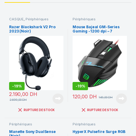
CASQUE
,
Périphériques
Périphériques
Razer Blackshark V2 Pro
Mouse Bajeal GM-Series
2023 (Noir)
Gaming -1200 dpi – 7
BUTTONS
-
19%
-
19%
2.190,00
DH
120,00
DH
149,00
DH
2.699,00
DH
RUPTURE DE STOCK
RUPTURE DE STOCK
Périphériques
Périphériques
Manette Sony DualSense
HyperX Pulsefire Surge RGB
(Noir)