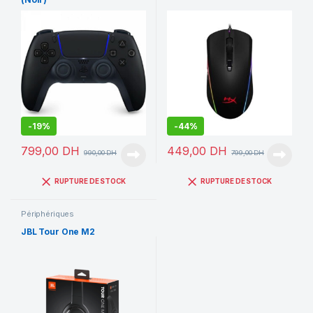
-
19%
-
44%
799,00
DH
449,00
DH
990,00
DH
799,00
DH
RUPTURE DE STOCK
RUPTURE DE STOCK
Périphériques
JBL Tour One M2