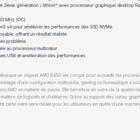
 2ème génération / Athlon™ avec processeur graphique desktop Rad
133 MHz (OC)
Gen3 x4 pour améliorer les performances des SSD NVMe
able, offrant un résultat réaliste
les problème
tée au processeur multicœur
ques USB et amélioration des performances
barque un chipset AMD B450 est conçue pour accueillir les proces
emblage d’une configuration multimédia, gaming ou bureautique à coû
ons AMD en matière de puces. Elle bénéficie en outre de la qualité de
atière de logiciels et d’utilitaires. Grâce au support des cartes gra
e carte mère sera idéale pour les utilisateurs en quête d’une machin