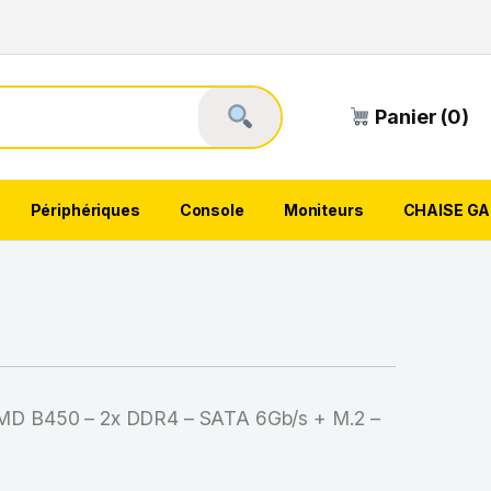
Panier (0)
Périphériques
Console
Moniteurs
CHAISE G
MD B450 – 2x DDR4 – SATA 6Gb/s + M.2 –