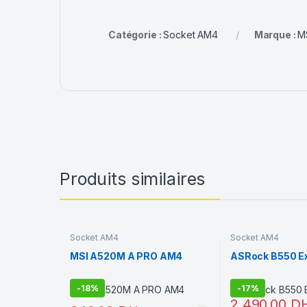
Catégorie :
Socket AM4
Marque :
M
Produits similaires
Socket AM4
Socket AM4
MSI A520M A PRO AM4
ASRock B550 E
-
18%
-
17%
2.490,00
D