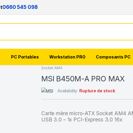
nt
0660 545 098
s
PC Portables
Workstation PRO
Composants PC
Socket AM4
MSI B450M-A PRO MAX
Availability:
Rupture de stock
Carte mère micro-ATX Socket AM4 A
USB 3.0 – 1x PCI-Express 3.0 16x