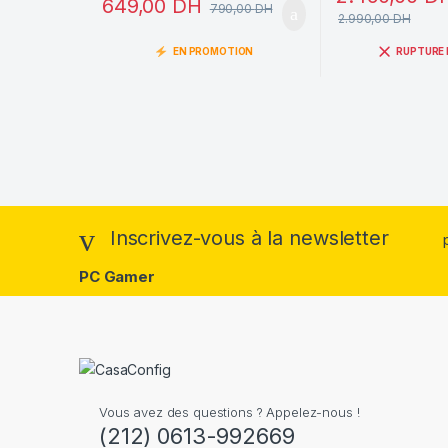
649,00
DH
790,00
DH
2.990,00
DH
EN PROMOTION
RUPTURE 
Inscrivez-vous à la newsletter
PC Gamer
Vous avez des questions ? Appelez-nous !
(212) 0613-992669