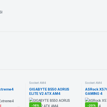
SI
Socket AM4
Socket AM4
xtreme4
GIGABYTE B550 AORUS
ASRock X5
ELITE V2 ATX AM4
GAMING 4
H
-
16%
-
20%