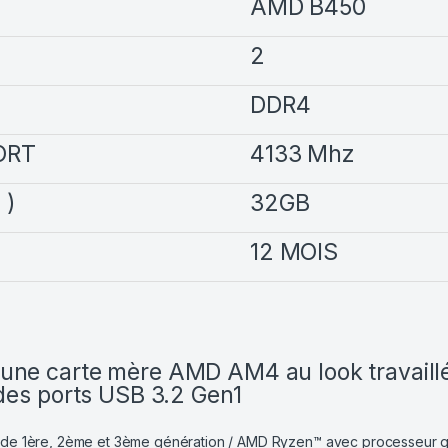
AMD B450
2
DDR4
ORT
4133 Mhz
 )
32GB
12 MOIS
e carte mère AMD AM4 au look travaillé 
des ports USB 3.2 Gen1
de 1ère, 2ème et 3ème génération / AMD Ryzen™ avec processeur