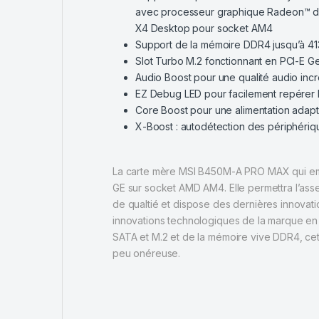
avec processeur graphique Radeon™ de
X4 Desktop pour socket AM4
Support de la mémoire DDR4 jusqu’à 4
Slot Turbo M.2 fonctionnant en PCI-E 
Audio Boost pour une qualité audio incroy
EZ Debug LED pour facilement repérer 
Core Boost pour une alimentation adap
X-Boost : autodétection des périphéri
La carte mère MSI B450M-A PRO MAX qui em
GE sur socket AMD AM4. Elle permettra l’ass
de qualtié et dispose des dernières innovati
innovations technologiques de la marque en m
SATA et M.2 et de la mémoire vive DDR4, cett
peu onéreuse.