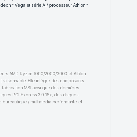
eon™ Vega et série A / processeur Athlon™
seurs AMD Ryzen 1000/2000/3000 et Athlon
t raisonnable. Elle intègre des composants
 fabrication MSI ainsi que des dernières
phiques PCI-Express 3.0 16x, des disques
e bureautique / multimédia performante et