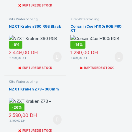
❌
RUPTURE DE STOCK
Kits Watercooling
Kits Watercooling
NZXT Kraken 360 RGB Black
Corsair iCue H100i RGB PRO
XT
-
6%
-
14%
2.449,00
DH
1.290,00
DH
2.599,00
DH
1.499,00
DH
❌
❌
RUPTURE DE STOCK
RUPTURE DE STOCK
Kits Watercooling
NZXT Kraken Z73 – 360mm
-
26%
2.590,00
DH
3.490,00
DH
❌
RUPTURE DE STOCK