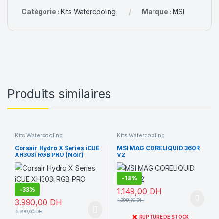
Catégorie :
Kits Watercooling
Marque :
MSI
Produits similaires
Kits Watercooling
Kits Watercooling
Corsair Hydro X Series iCUE
MSI MAG CORELIQUID 360R
XH303i RGB PRO (Noir)
V2
-
18%
-
33%
1.149,00
DH
3.990,00
DH
1.399,00
DH
5.990,00
DH
❌
RUPTURE DE STOCK