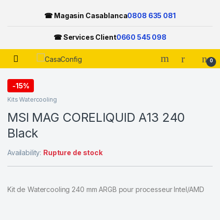
☎ Magasin Casablanca
0808 635 081
☎ Services Client
0660 545 098
Open
0
Skip to navigation
Skip to content
-
15%
Kits Watercooling
MSI MAG CORELIQUID A13 240
Black
Availability:
Rupture de stock
Kit de Watercooling 240 mm ARGB pour processeur Intel/AMD