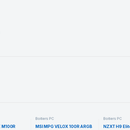
I
Boitiers PC
Boitiers PC
E M100R
MSI MPG VELOX 100R ARGB
NZXT H9 Elit