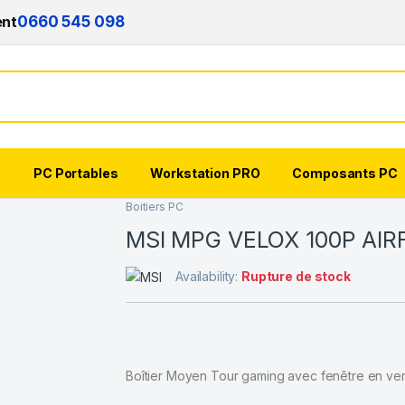
ent
0660 545 098
s
PC Portables
Workstation PRO
Composants PC
Boitiers PC
MSI MPG VELOX 100P AI
Availability:
Rupture de stock
Boîtier Moyen Tour gaming avec fenêtre en verr