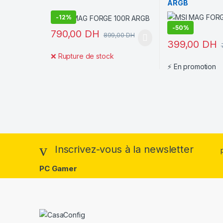
ARGB
-
12%
-
50%
790,00
DH
899,00
DH
399,00
DH
❌
Rupture de stock
⚡
En promotion
Inscrivez-vous à la newsletter
PC Gamer