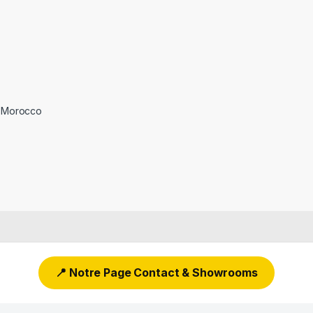
 Morocco
📍 Notre Page Contact & Showrooms