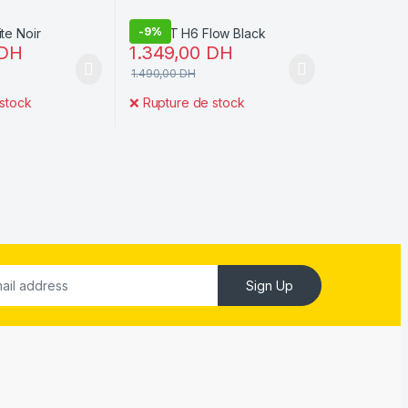
-
9%
DH
1.349,00
DH
1.490,00
DH
stock
❌
Rupture de stock
Sign Up