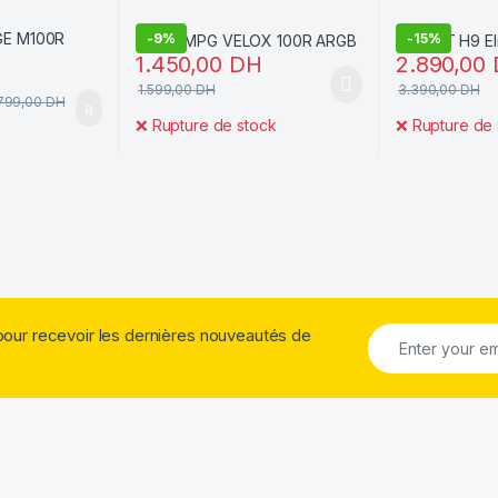
-
9%
-
15%
1.450,00
DH
2.890,00
1.599,00
DH
3.390,00
DH
799,00
DH
❌
Rupture de stock
❌
Rupture de 
pour recevoir les dernières nouveautés de