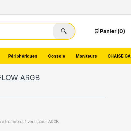
🔍
🛒 Panier (0)
Périphériques
Console
Moniteurs
CHAISE G
RFLOW ARGB
e trempé et 1 ventilateur ARGB