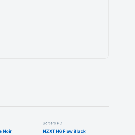
Boitiers PC
e Noir
NZXT H6 Flow Black