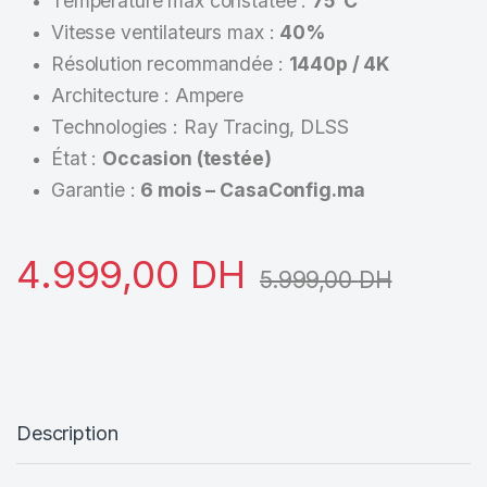
Température max constatée :
75°C
Vitesse ventilateurs max :
40%
Résolution recommandée :
1440p / 4K
Architecture : Ampere
Technologies : Ray Tracing, DLSS
État :
Occasion (testée)
Garantie :
6 mois – CasaConfig.ma
4.999,00
DH
5.999,00
DH
Description