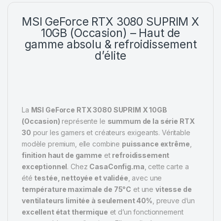
MSI GeForce RTX 3080 SUPRIM X
10GB
(Occasion)
– Haut de
gamme absolu & refroidissement
d’élite
La
MSI GeForce RTX 3080 SUPRIM X 10GB
(Occasion)
représente le
summum de la série RTX
30
pour les gamers et créateurs exigeants. Véritable
modèle premium, elle combine
puissance extrême
,
finition haut de gamme
et
refroidissement
exceptionnel
. Chez
CasaConfig.ma
, cette carte a
été
testée, nettoyée et validée
, avec une
température maximale de 75°C
et une
vitesse de
ventilateurs limitée à seulement 40%
, preuve d’un
excellent état thermique
et d’un fonctionnement