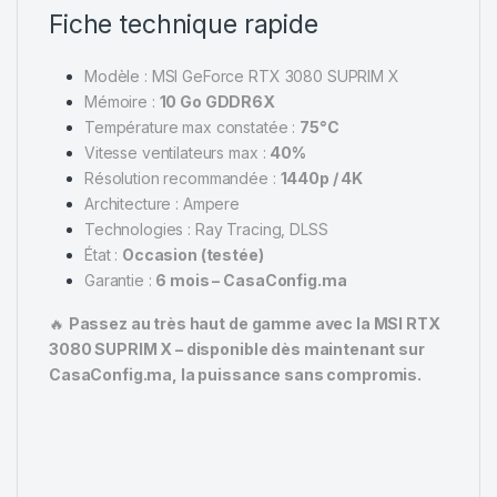
Fiche technique rapide
Modèle : MSI GeForce RTX 3080 SUPRIM X
Mémoire :
10 Go GDDR6X
Température max constatée :
75°C
Vitesse ventilateurs max :
40%
Résolution recommandée :
1440p / 4K
Architecture : Ampere
Technologies : Ray Tracing, DLSS
État :
Occasion (testée)
Garantie :
6 mois – CasaConfig.ma
🔥
Passez au très haut de gamme avec la MSI RTX
3080 SUPRIM X – disponible dès maintenant sur
CasaConfig.ma, la puissance sans compromis.