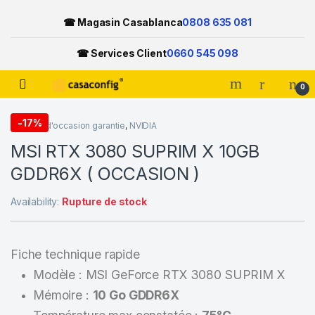
☎ Magasin Casablanca
0808 635 081
☎ Services Client
0660 545 098
Open
0
Skip to navigation
Skip to content
-
17%
Matériel d'occasion garantie
,
NVIDIA
MSI RTX 3080 SUPRIM X 10GB
GDDR6X ( OCCASION )
Availability:
Rupture de stock
Fiche technique rapide
Modèle : MSI GeForce RTX 3080 SUPRIM X
Mémoire :
10 Go GDDR6X