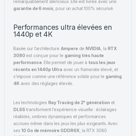
remarquablement silencieux. Elle est livrée avec une
garantie de 6 mois
, pour un achat 100% sécurisé.
Performances ultra élevées en
1440p et 4K
Basée sur l’architecture
Ampere
de
NVIDIA
, la
RTX
3080
est conçue pour le
gaming très haute
performance
. Elle permet de jouer à
tous les jeux
récents en 1440p Ultra
avec un framerate élevé, et
s’impose comme une référence solide pour le
gaming
4K
avec des réglages élevés.
Les technologies
Ray Tracing de 2ᵉ génération
et
DLSS
transforment l’expérience visuelle : éclairages
réalistes, ombres dynamiques et performances
accrues même dans les jeux les plus exigeants. Avec
ses
10 Go de mémoire GDDR6X
, la RTX 3080