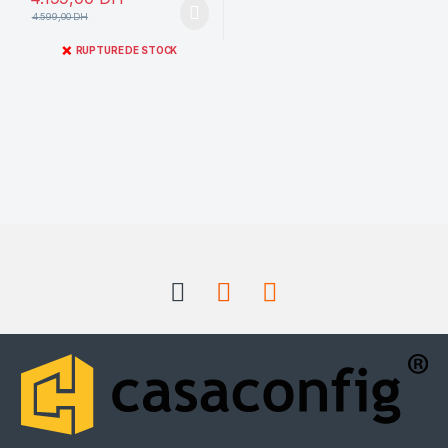
4.599,00
DH
❌
RUPTURE DE STOCK