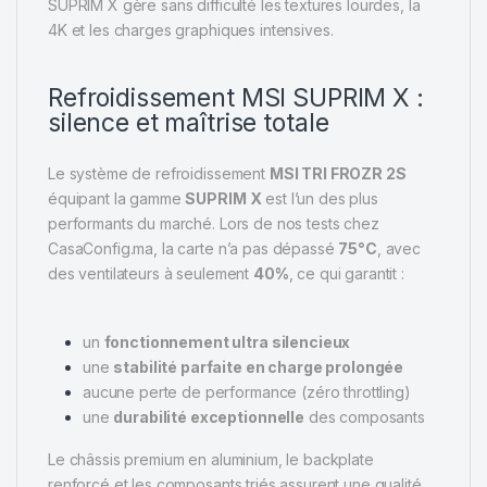
SUPRIM X gère sans difficulté les textures lourdes, la
4K et les charges graphiques intensives.
Refroidissement MSI SUPRIM X :
silence et maîtrise totale
Le système de refroidissement
MSI TRI FROZR 2S
équipant la gamme
SUPRIM X
est l’un des plus
performants du marché. Lors de nos tests chez
CasaConfig.ma, la carte n’a pas dépassé
75°C
, avec
des ventilateurs à seulement
40%
, ce qui garantit :
un
fonctionnement ultra silencieux
une
stabilité parfaite en charge prolongée
aucune perte de performance (zéro throttling)
une
durabilité exceptionnelle
des composants
Le châssis premium en aluminium, le backplate
renforcé et les composants triés assurent une qualité