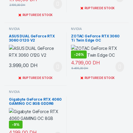
2.199,00
DH
❌
RUPTURE DE STOCK
❌
RUPTURE DE STOCK
NVIDIA
NVIDIA
ASUS DUAL GeForce RTX
ZOTAC GeForce RTX 3060
3060 O12G V2
Ti Twin Edge OC
-
26%
4.799,00
DH
3.999,00
DH
6.499,00
DH
❌
❌
RUPTURE DE STOCK
RUPTURE DE STOCK
NVIDIA
Gigabyte GeForce RTX 4060
GAMING OC 8GB GDDR6
-
9%
4.199,00
DH