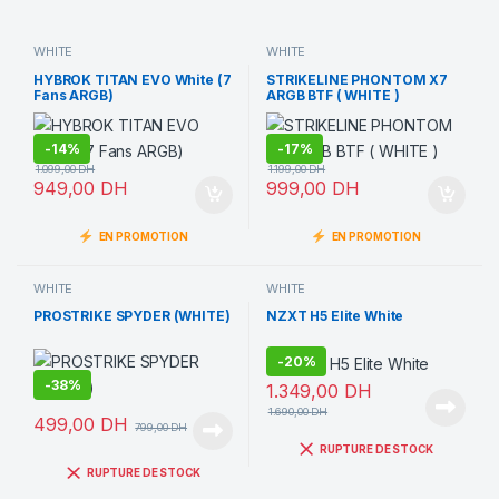
WHITE
WHITE
HYBROK TITAN EVO White (7
STRIKELINE PHONTOM X7
Fans ARGB)
ARGB BTF ( WHITE )
-
14%
-
17%
1.099,00
DH
1.199,00
DH
949,00
DH
999,00
DH
EN PROMOTION
EN PROMOTION
WHITE
WHITE
PROSTRIKE SPYDER (WHITE)
NZXT H5 Elite White
-
20%
-
38%
1.349,00
DH
1.690,00
DH
499,00
DH
799,00
DH
RUPTURE DE STOCK
RUPTURE DE STOCK