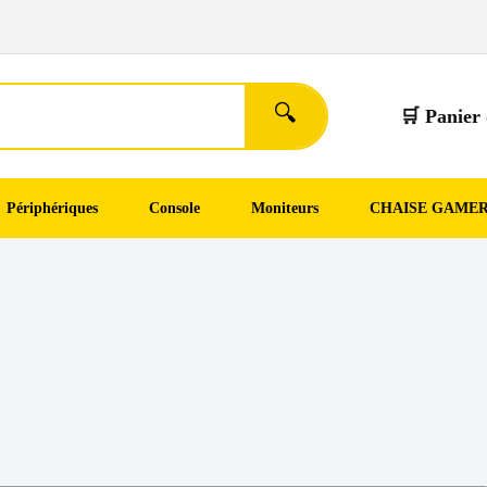
🔍
🛒 Panier 
Périphériques
Console
Moniteurs
CHAISE GAME