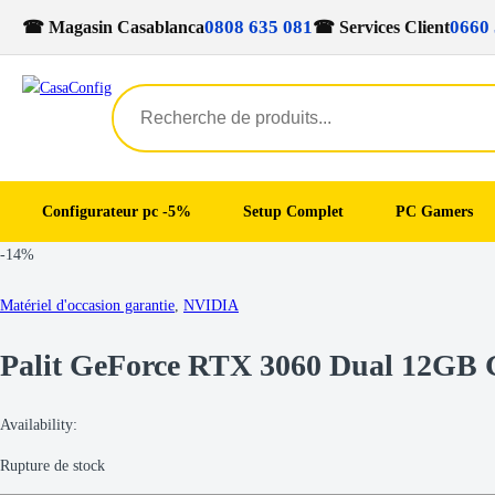
0808 635 081
0660 
☎ Magasin Casablanca
☎ Services Client
Configurateur pc -5%
Setup Complet
PC Gamers
Skip
Skip
-
14%
to
to
navigation
content
Matériel d'occasion garantie
,
NVIDIA
Palit GeForce RTX 3060 Dual 12G
Availability:
Rupture de stock