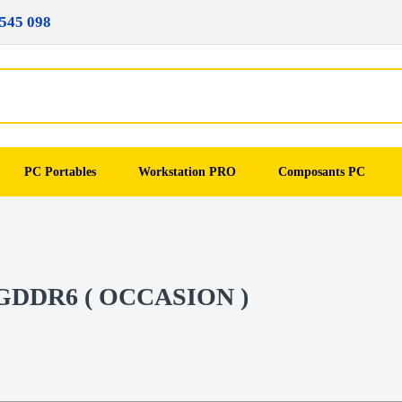
545 098
PC Portables
Workstation PRO
Composants PC
B GDDR6 ( OCCASION )