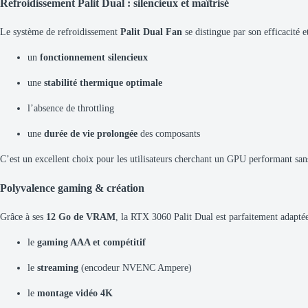
Refroidissement Palit Dual : silencieux et maîtrisé
Le système de refroidissement
Palit Dual Fan
se distingue par son efficacité 
un
fonctionnement silencieux
une
stabilité thermique optimale
l’absence de throttling
une
durée de vie prolongée
des composants
C’est un excellent choix pour les utilisateurs cherchant un GPU performant san
Polyvalence gaming & création
Grâce à ses
12 Go de VRAM
, la RTX 3060 Palit Dual est parfaitement adaptée
le
gaming AAA et compétitif
le
streaming
(encodeur NVENC Ampere)
le
montage vidéo 4K