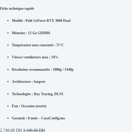
Fiche technique rapide
Modèle : Palit GeForce RTX 3060 Dual
Mémoire :
12 Go GDDR6
Température max constatée :
71°C
Vitesse ventilateurs max :
54%
Résolution recommandée :
1080p / 1440p
Architecture : Ampere
Technologies : Ray Tracing, DLSS
État :
Occasion (testée)
Garantie :
6 mois – CasaConfig.ma
2.749,00
DH
3.199,00
DH