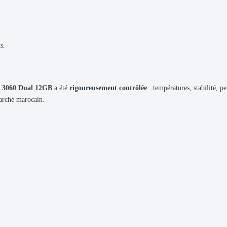
s.
 3060 Dual 12GB
a été
rigoureusement contrôlée
: températures, stabilité, p
marché marocain.