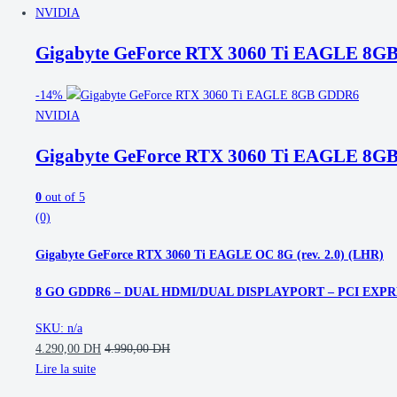
NVIDIA
Gigabyte GeForce RTX 3060 Ti EAGLE 8
-
14%
NVIDIA
Gigabyte GeForce RTX 3060 Ti EAGLE 8
0
out of 5
(0)
Gigabyte GeForce RTX 3060 Ti EAGLE OC 8G (rev. 2.0) (LHR)
8 GO GDDR6 – DUAL HDMI/DUAL DISPLAYPORT – PCI EXPRE
SKU: n/a
4.290,00
DH
4.990,00
DH
Lire la suite