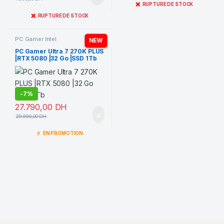
❌
RUPTURE DE STOCK
❌
RUPTURE DE STOCK
PC Gamer Intel
NEW
PC Gamer Ultra 7 270K PLUS
|RTX 5080 |32 Go |SSD 1Tb
-
7%
27.790,00
DH
29.990,00
DH
⚡
EN PROMOTION