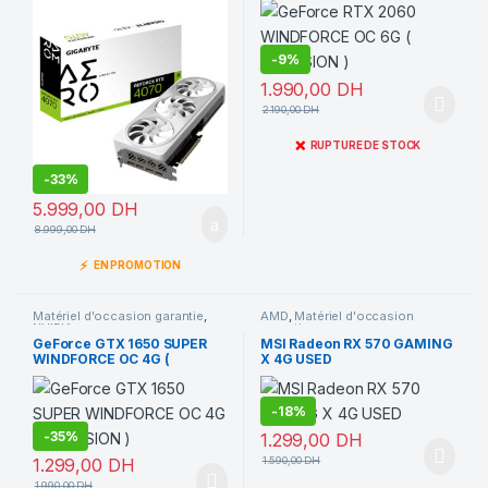
-
9%
1.990,00
DH
2.190,00
DH
❌
RUPTURE DE STOCK
-
33%
5.999,00
DH
8.999,00
DH
⚡
EN PROMOTION
Matériel d'occasion garantie
,
AMD
,
Matériel d'occasion
NVIDIA
garantie
GeForce GTX 1650 SUPER
MSI Radeon RX 570 GAMING
WINDFORCE OC 4G (
X 4G USED
OCCASION )
-
18%
-
35%
1.299,00
DH
1.299,00
DH
1.590,00
DH
1.990,00
DH