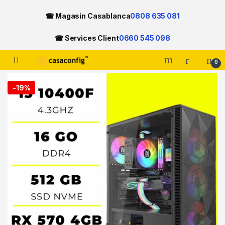
☎ Magasin Casablanca
0808 635 081
☎ Services Client
0660 545 098
Open
0
Skip to navigation
Skip to content
-
19%