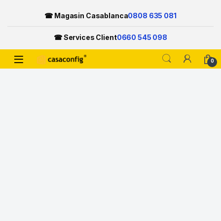
☎ Magasin Casablanca
0808 635 081
☎ Services Client
0660 545 098
Open
0
Skip to navigation
Skip to content