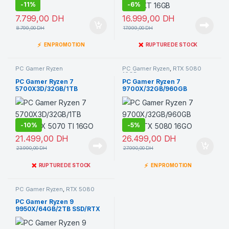
-
11%
-
6%
7.799,00
DH
16.999,00
DH
8.799,00
DH
17.999,00
DH
⚡
❌
EN PROMOTION
RUPTURE DE STOCK
PC Gamer Ryzen
PC Gamer Ryzen
,
RTX 5080
16GB
PC Gamer Ryzen 7
PC Gamer Ryzen 7
5700X3D/32GB/1TB
9700X/32GB/960GB
SSD/RTX 5070 TI 16GO
SSD/RTX 5080 16GO
-
10%
-
5%
21.499,00
DH
26.499,00
DH
23.990,00
DH
27.990,00
DH
❌
⚡
RUPTURE DE STOCK
EN PROMOTION
PC Gamer Ryzen
,
RTX 5080
16GB
PC Gamer Ryzen 9
9950X/64GB/2TB SSD/RTX
5080 16GO