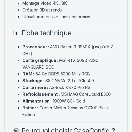
Montage vidéo 4K / 8K
Création 3D et rendu
Utilisation intensive sans compromis
📊 Fiche technique
Processeur :
AMD Ryzen 9 9950X (jusqu’à 5.7
GHz)
Carte graphique :
MSI RTX 5090 32Go
VANGUARD SOC
RAM :
64 Go DDR5 6000 MHz RGB
Stockage :
SSD NVMe 2 To PCIe 4.0
Carte mère :
ASRock X870 Pro RS
Refroidissement :
MSI MAG CoreLiquid E360
Alimentation :
1000W 80+ Gold
Boîtier :
Cooler Master Cosmos C700P Black
Edition
💎 Pourquoi choisir CasaConfig ?