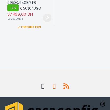
-
2%
37.499,00
DH
38.299,00
DH
⚡
EN PROMOTION