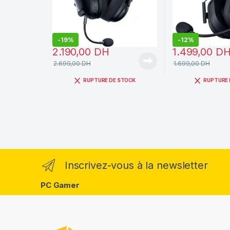
-
19%
-
12%
2.190,00
DH
1.499,00
D
2.699,00
DH
1.699,00
DH
RUPTURE DE STOCK
RUPTURE 
Inscrivez-vous à la newsletter
PC Gamer