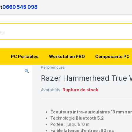
nt
0660 545 098
s
PC Portables
Workstation PRO
Composants PC
Périphériques
Razer Hammerhead True Wi
Availability:
Rupture de stock
Écouteurs intra-auriculaires 13 mm sans
Technologie
Bluetooth 5.2
Portée : jusqu’à 10 m
Faible latence d’entrée : 60 ms