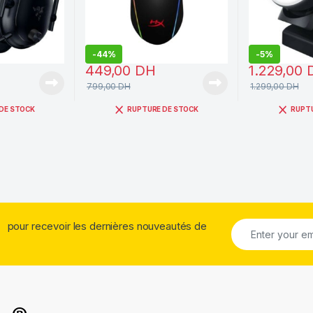
-
44%
-
5%
H
449,00
DH
1.229,00
799,00
DH
1.299,00
DH
DE STOCK
RUPTURE DE STOCK
RUPT
pour recevoir les dernières nouveautés de