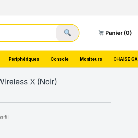
Panier (0)
Périphériques
Console
Moniteurs
CHAISE G
reless X (Noir)
 fil