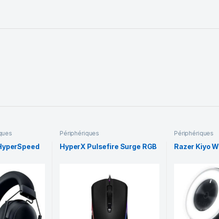
iques
Périphériques
Périphériques
 HyperSpeed
HyperX Pulsefire Surge RGB
Razer Kiyo 