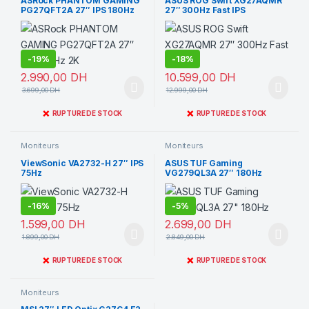
ASRock PHANTOM GAMING
ASUS ROG Swift XG27AQMR
PG27QFT2A 27″ IPS 180Hz
27″ 300Hz Fast IPS
2K
-
19%
-
18%
2.990,00
DH
10.599,00
DH
3.699,00
DH
12.999,00
DH
❌
❌
RUPTURE DE STOCK
RUPTURE DE STOCK
Moniteurs
Moniteurs
ViewSonic VA2732-H 27″ IPS
ASUS TUF Gaming
75Hz
VG279QL3A 27″ 180Hz
-
16%
-
5%
1.599,00
DH
2.699,00
DH
1.899,00
DH
2.849,00
DH
❌
❌
RUPTURE DE STOCK
RUPTURE DE STOCK
Moniteurs