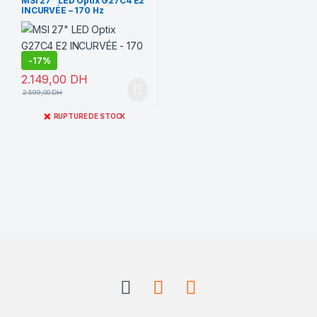
MSI 27″ LED Optix G27C4 E2
INCURVÉE – 170 Hz
-
17%
2.149,00
DH
2.599,00
DH
❌
RUPTURE DE STOCK