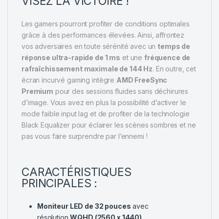
VISEZ LA VICTOIRE !
Les gamers pourront profiter de conditions optimales
grâce à des performances élevées. Ainsi, affrontez
vos adversaires en toute sérénité avec un
temps de
réponse ultra-rapide de 1 ms
et une
fréquence de
rafraîchissement maximale de 144 Hz
. En outre, cet
écran incurvé gaming intègre
AMD FreeSync
Premium
pour des sessions fluides sans déchirures
d’image. Vous avez en plus la possibilité d’activer le
mode faible input lag et de profiter de la technologie
Black Equalizer pour éclairer les scènes sombres et ne
pas vous faire surprendre par l’ennemi !
CARACTÉRISTIQUES
PRINCIPALES :
Moniteur LED de 32 pouces
avec
résolution
WQHD (2560 x 1440)