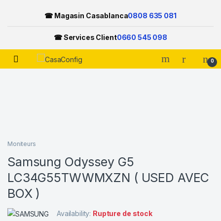
☎ Magasin Casablanca
0808 635 081
☎ Services Client
0660 545 098
Open
0
Skip to navigation
Skip to content
Moniteurs
Samsung Odyssey G5
LC34G55TWWMXZN ( USED AVEC
BOX )
Availability:
Rupture de stock