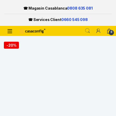
☎ Magasin Casablanca
0808 635 081
☎ Services Client
0660 545 098
Open
0
Skip to navigation
Skip to content
-
20%