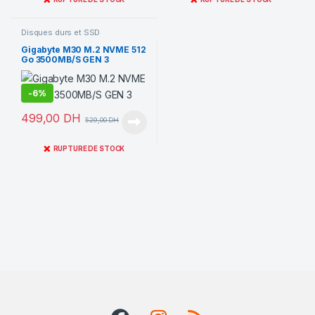
Disques durs et SSD
Gigabyte M30 M.2 NVME 512
Go 3500MB/S GEN 3
-
6%
499,00
DH
529,00
DH
❌
RUPTURE DE STOCK