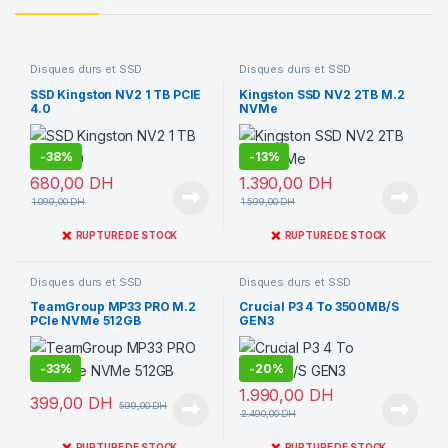
Disques durs et SSD
Disques durs et SSD
SSD Kingston NV2 1 TB PCIE
Kingston SSD NV2 2TB M.2
4.0
NVMe
-
38%
-
13%
680,00
DH
1.390,00
DH
1.099,00
DH
1.599,00
DH
❌
❌
RUPTURE DE STOCK
RUPTURE DE STOCK
Disques durs et SSD
Disques durs et SSD
TeamGroup MP33 PRO M.2
Crucial P3 4 To 3500MB/S
PCIe NVMe 512GB
GEN3
-
33%
-
20%
1.990,00
DH
399,00
DH
599,00
DH
2.490,00
DH
❌
❌
RUPTURE DE STOCK
RUPTURE DE STOCK