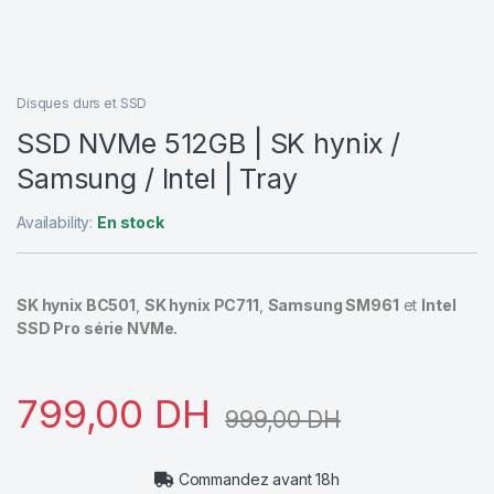
Disques durs et SSD
SSD NVMe 512GB | SK hynix /
Samsung / Intel | Tray
Availability:
En stock
SK hynix BC501
,
SK hynix PC711
,
Samsung SM961
et
Intel
SSD Pro série NVMe.
799,00
DH
999,00
DH
Commandez avant 18h