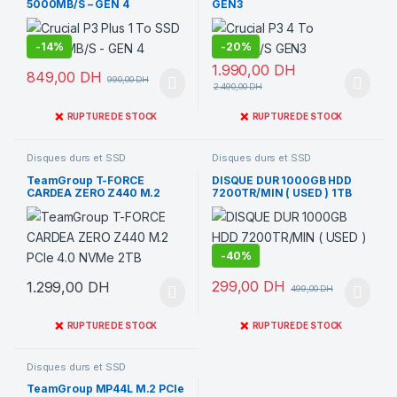
5000MB/S – GEN 4
GEN3
-
14%
-
20%
1.990,00
DH
849,00
DH
990,00
DH
2.490,00
DH
❌
❌
RUPTURE DE STOCK
RUPTURE DE STOCK
Disques durs et SSD
Disques durs et SSD
TeamGroup T-FORCE
DISQUE DUR 1000GB HDD
CARDEA ZERO Z440 M.2
7200TR/MIN ( USED ) 1TB
PCIe 4.0 NVMe 2TB
-
40%
299,00
DH
1.299,00
DH
499,00
DH
❌
❌
RUPTURE DE STOCK
RUPTURE DE STOCK
Disques durs et SSD
TeamGroup MP44L M.2 PCIe