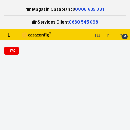
☎ Magasin Casablanca
0808 635 081
☎ Services Client
0660 545 098
Open
0
Skip to navigation
Skip to content
-
7%