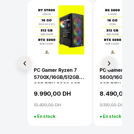
PC Gamer Ryzen 7
PC Gamer Ryz
5700X/16GB/512GB
5600/16GB/51
SSD/RTX 5060 8GB
SSD/RTX 506
9.990,00
DH
8.490,00
D
10.499,00
DH
9.199,00
DH
● En stock
● En stock