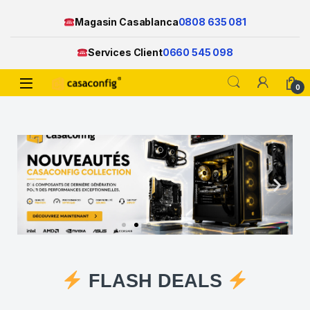
Magasin Casablanca
0808 635 081
Services Client
0660 545 098
0
FLASH DEALS