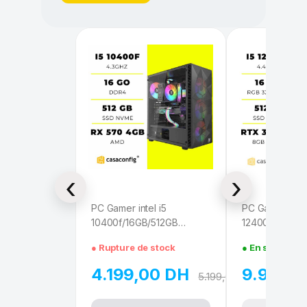
PC Gamer intel i5
PC Gamer intel
10400f/16GB/512GB
12400f/16GB/
SSD/RX 570 4GB
RTX 3070 TI 
● Rupture de stock
● En stock
4.199,00
DH
9.990,
5.199,00
DH