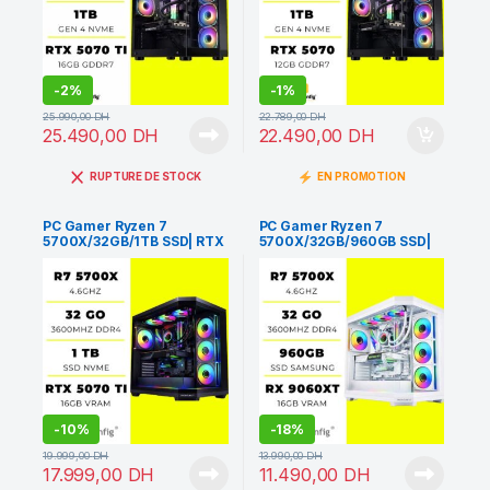
-
2%
-
1%
25.990,00
DH
22.789,00
DH
25.490,00
DH
22.490,00
DH
RUPTURE DE STOCK
EN PROMOTION
PC Gamer Ryzen 7
PC Gamer Ryzen 7
5700X/32GB/1TB SSD| RTX
5700X/32GB/960GB SSD|
5070TI 16GB
RX 9060 XT 16GB
-
10%
-
18%
19.999,00
DH
13.990,00
DH
17.999,00
DH
11.490,00
DH