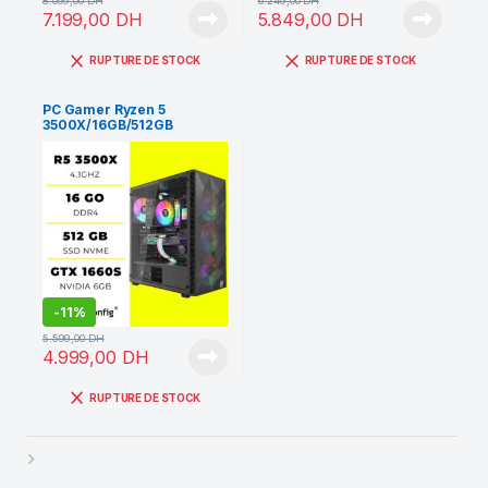
8.099,00
DH
6.249,00
DH
7.199,00
DH
5.849,00
DH
RUPTURE DE STOCK
RUPTURE DE STOCK
PC Gamer Ryzen 5
3500X/16GB/512GB
SSD/GTX 1660 SUPER
-
11%
5.599,00
DH
4.999,00
DH
RUPTURE DE STOCK