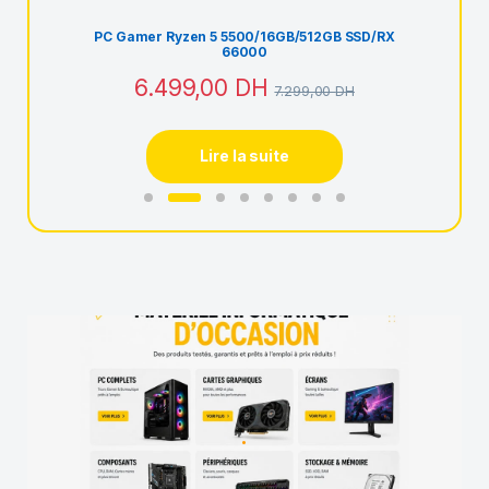
/RX
PC Gamer Ryzen 5 5500/16GB/512GB SSD/RX
Gi
66000
6.499,00
DH
7.299,00
DH
Lire la suite
.