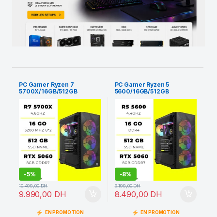
PC Gamer Ryzen 7
PC Gamer Ryzen 5
5700X/16GB/512GB
5600/16GB/512GB
SSD/RTX 5060 8GB
SSD/RTX 5060 8GB
-
5%
-
8%
10.499,00
DH
9.199,00
DH
9.990,00
DH
8.490,00
DH
EN PROMOTION
EN PROMOTION