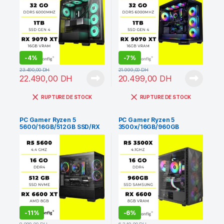
-
4%
-
7%
23.490,00
DH
21.999,00
DH
22.490,00
DH
20.499,00
DH
RUPTURE DE STOCK
RUPTURE DE STOCK
PC Gamer Ryzen 5
PC Gamer Ryzen 5
5600/16GB/512GB SSD/RX
3500x/16GB/960GB
6600 XT
SSD/RX 6600
-
11%
-
6%