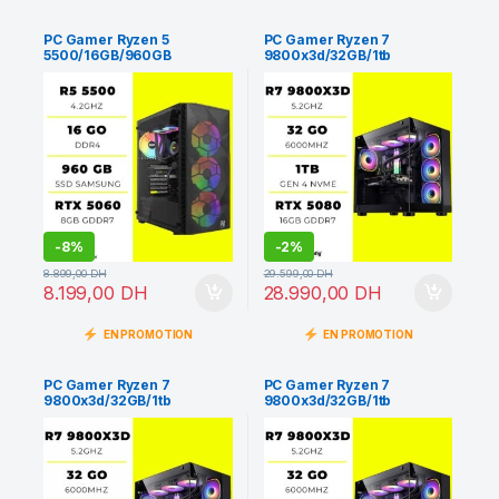
PC Gamer Ryzen 5
PC Gamer Ryzen 7
5500/16GB/960GB
9800x3d/32GB/1tb
ssd/RTX 5060 8GB
ssd/RTX 5080 16GO
-
8%
-
2%
8.899,00
DH
29.599,00
DH
8.199,00
DH
28.990,00
DH
EN PROMOTION
EN PROMOTION
PC Gamer Ryzen 7
PC Gamer Ryzen 7
9800x3d/32GB/1tb
9800x3d/32GB/1tb
ssd/RTX 5070 TI 16GO
ssd/RTX 5070 12GO