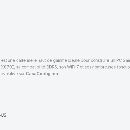
7
est une carte mère haut de gamme idéale pour construire un PC 
X870E, sa compatibilité DDR5, son WiFi 7 et ses nombreuses fonctionn
 évolutive sur
CasaConfig.ma
.
SUS