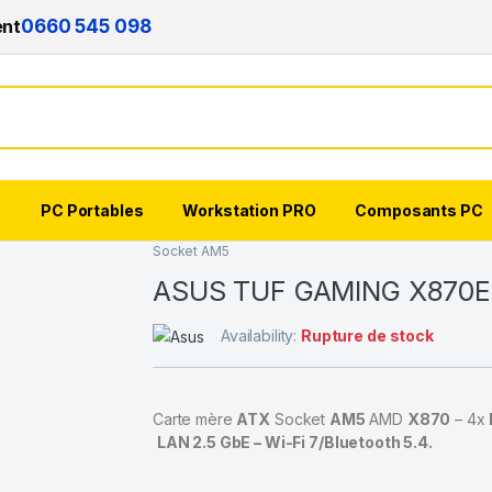
ent
0660 545 098
s
PC Portables
Workstation PRO
Composants PC
Socket AM5
ASUS TUF GAMING X870E
Availability:
Rupture de stock
Carte mère
ATX
Socket
AM5
AMD
X870
– 4x
LAN 2.5 GbE – Wi-Fi 7/Bluetooth 5.4.