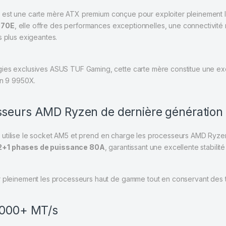
7
est une carte mère ATX premium conçue pour exploiter pleinement
870E
, elle offre des performances exceptionnelles, une connectivité 
s plus exigeantes.
gies exclusives ASUS TUF Gaming, cette carte mère constitue une e
n 9 9950X.
sseurs AMD Ryzen de dernière génération
7
utilise le socket AM5 et prend en charge les processeurs AMD Ryze
2+1 phases de puissance 80A
, garantissant une excellente stabili
r pleinement les processeurs haut de gamme tout en conservant des 
 8000+ MT/s