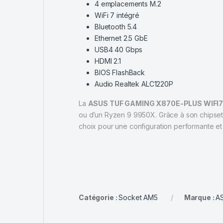
4 emplacements M.2
WiFi 7 intégré
Bluetooth 5.4
Ethernet 2.5 GbE
USB4 40 Gbps
HDMI 2.1
BIOS FlashBack
Audio Realtek ALC1220P
La
ASUS TUF GAMING X870E-PLUS WIFI
ou d’un Ryzen 9 9950X. Grâce à son chipset 
choix pour une configuration performante et
Catégorie :
Socket AM5
Marque :
A