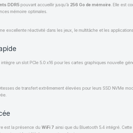
nts DDR5
pouvant accueillir jusqu’à
256 Go de mémoire
. Elle est 
ances mémoire optimales.
une excellente réactivité dans les jeux, le multitâche et les application
rapide
7
intègre un slot PCIe 5.0 x16 pour les cartes graphiques nouvelle gé
de vitesses de transfert extrêmement élevées pour leurs SSD NVMe m
rée.
ncée
ère est la présence du
WiFi 7
ainsi que du Bluetooth 5.4 intégré. Cette