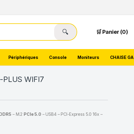
🔍
🛒 Panier (0)
Périphériques
Console
Moniteurs
CHAISE G
-PLUS WIFI7
DDR5
– M.2
PCIe 5.0
– USB4 – PCI-Express 5.0 16x –