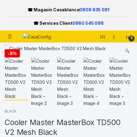
☎ Magasin Casablanca
0808 635 081
☎ Services Client
0660 545 098
Open
0
Skip to navigation
Skip to content
🔍
-
8%
BLACK
Cooler Master MasterBox TD500
V2 Mesh Black