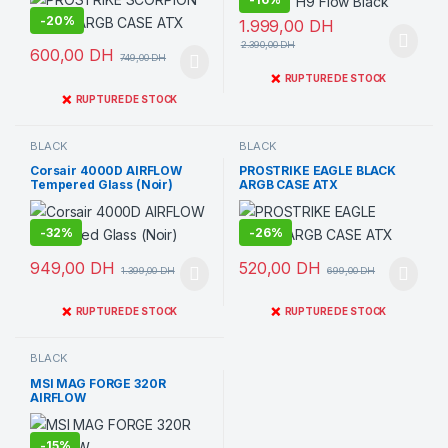
-
20%
1.999,00
DH
2.390,00
DH
600,00
DH
749,00
DH
❌
RUPTURE DE STOCK
❌
RUPTURE DE STOCK
BLACK
BLACK
Corsair 4000D AIRFLOW
PROSTRIKE EAGLE BLACK
Tempered Glass (Noir)
ARGB CASE ATX
-
32%
-
26%
949,00
DH
520,00
DH
1.399,00
DH
699,00
DH
❌
❌
RUPTURE DE STOCK
RUPTURE DE STOCK
BLACK
MSI MAG FORGE 320R
AIRFLOW
-
15%