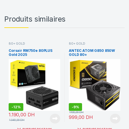
Produits similaires
80+ GOLD
80+ GOLD
Corsair RM750e 80PLUS
ANTEC ATOM G850 850W
Gold 2025
GOLD 80+
-
12%
-
9%
1.100,00
DH
1.190,00
DH
999,00
DH
1.349,00
DH