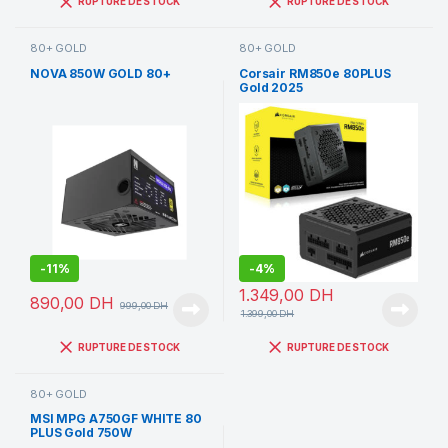
RUPTURE DE STOCK
RUPTURE DE STOCK
80+ GOLD
80+ GOLD
NOVA 850W GOLD 80+
Corsair RM850e 80PLUS
Gold 2025
-
11%
-
4%
1.349,00
DH
890,00
DH
999,00
DH
1.399,00
DH
RUPTURE DE STOCK
RUPTURE DE STOCK
80+ GOLD
MSI MPG A750GF WHITE 80
PLUS Gold 750W