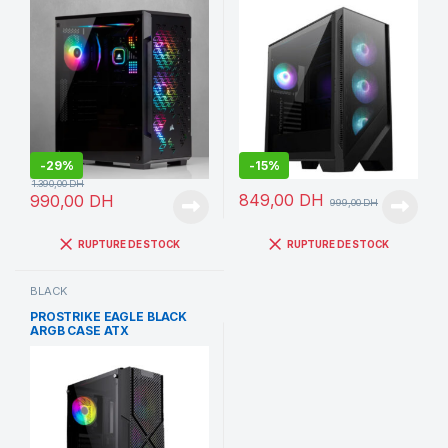
-
29%
-
15%
1.390,00
DH
849,00
DH
990,00
DH
999,00
DH
RUPTURE DE STOCK
RUPTURE DE STOCK
BLACK
PROSTRIKE EAGLE BLACK
ARGB CASE ATX