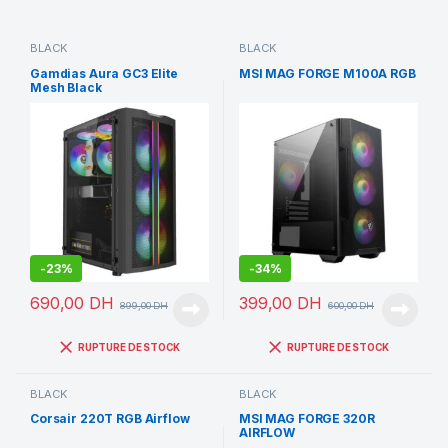
BLACK
BLACK
Gamdias Aura GC3 Elite
MSI MAG FORGE M100A RGB
Mesh Black
-
23%
-
34%
690,00
DH
399,00
DH
899,00
DH
600,00
DH
RUPTURE DE STOCK
RUPTURE DE STOCK
BLACK
BLACK
Corsair 220T RGB Airflow
MSI MAG FORGE 320R
AIRFLOW