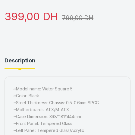
399,00
DH
799,00
DH
Description
~Model name: Water Square 5
~Color: Black
~Steel Thickness: Chassis: 0.5-0.6mm SPCC
~Motherboards: ATX/M-ATX
~Case Dimension: 398*181*444mm
~Front Panel: Tempered Glass
~Left Panel: Tempered Glass/Acrylic