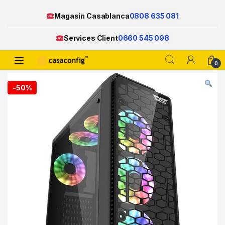
Magasin Casablanca
0808 635 081
Services Client
0660 545 098
Open
0
Skip to navigation
Skip to content
-
50%