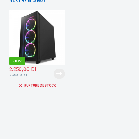
NZXT H7 Elite Noir
-
10%
2.250,00
DH
2.490,00
DH
RUPTURE DE STOCK