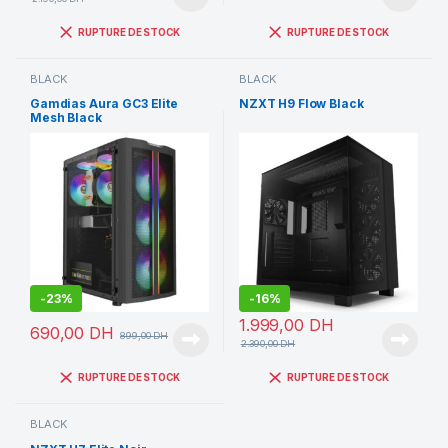
RUPTURE DE STOCK
RUPTURE DE STOCK
BLACK
BLACK
Gamdias Aura GC3 Elite
NZXT H9 Flow Black
Mesh Black
-
23%
-
16%
1.999,00
DH
690,00
DH
899,00
DH
2.390,00
DH
RUPTURE DE STOCK
RUPTURE DE STOCK
BLACK