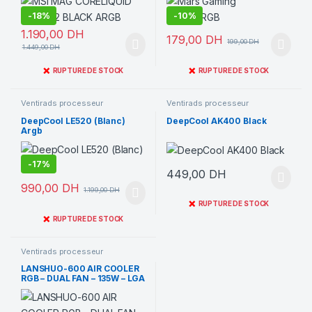
-
18%
-
10%
1.190,00
DH
179,00
DH
199,00
DH
1.449,00
DH
❌
❌
RUPTURE DE STOCK
RUPTURE DE STOCK
Ventirads processeur
Ventirads processeur
DeepCool LE520 (Blanc)
DeepCool AK400 Black
Argb
-
17%
449,00
DH
990,00
DH
1.199,00
DH
❌
RUPTURE DE STOCK
❌
RUPTURE DE STOCK
Ventirads processeur
LANSHUO-600 AIR COOLER
RGB – DUAL FAN – 135W – LGA
1700 AM4 AM5