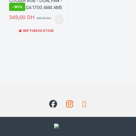
-
30%
349,00
DH
499,00
DH
❌
RUPTURE DE STOCK