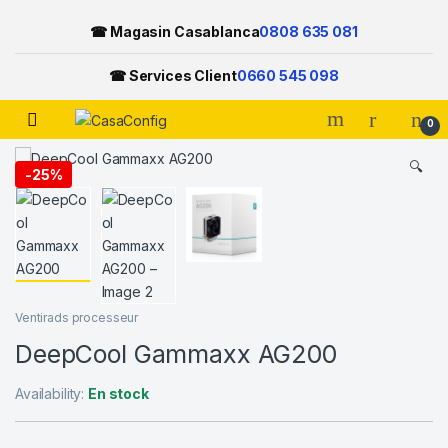
☎ Magasin Casablanca
0808 635 081
☎ Services Client
0660 545 098
Open
0
Skip to navigation
Skip to content
🔍
-
25%
Ventirads processeur
DeepCool Gammaxx AG200
Availability:
En stock