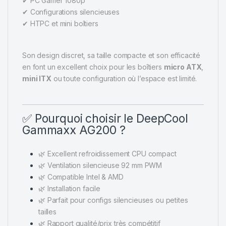
✔ PC Gamer 1080p
✔ Configurations silencieuses
✔ HTPC et mini boîtiers
Son design discret, sa taille compacte et son efficacité
en font un excellent choix pour les boîtiers
micro ATX
,
mini ITX
ou toute configuration où l’espace est limité.
✅ Pourquoi choisir le DeepCool
Gammaxx AG200 ?
🌿 Excellent refroidissement CPU compact
🌿 Ventilation silencieuse 92 mm PWM
🌿 Compatible Intel & AMD
🌿 Installation facile
🌿 Parfait pour configs silencieuses ou petites
tailles
🌿 Rapport qualité/prix très compétitif