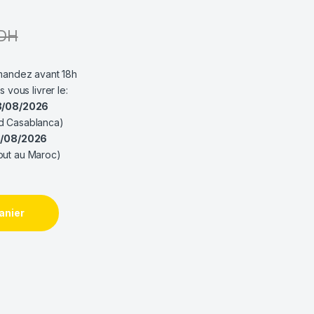
DH
ndez avant 18h
es vous livrer le:
8/08/2026
d Casablanca)
0/08/2026
out au Maroc)
anier