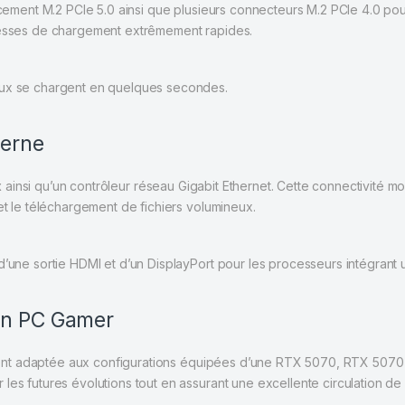
ement M.2 PCIe 5.0 ainsi que plusieurs connecteurs M.2 PCIe 4.0 po
itesses de chargement extrêmement rapides.
eux se chargent en quelques secondes.
derne
x
ainsi qu’un contrôleur réseau Gigabit Ethernet. Cette connectivité m
et le téléchargement de fichiers volumineux.
d’une sortie HDMI et d’un DisplayPort pour les processeurs intégrant 
un PC Gamer
ment adaptée aux configurations équipées d’une RTX 5070, RTX 507
s futures évolutions tout en assurant une excellente circulation de l’a