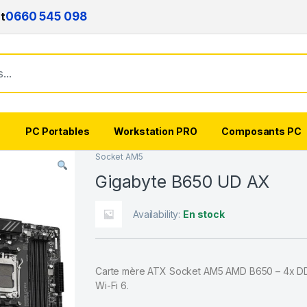
nt
0660 545 098
s
PC Portables
Workstation PRO
Composants PC
Socket AM5
Gigabyte B650 UD AX
Availability:
En stock
Carte mère ATX Socket AM5 AMD B650 – 4x DDR5
Wi-Fi 6.