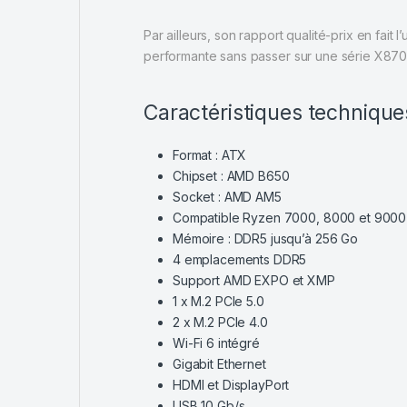
Par ailleurs, son rapport qualité-prix en fai
performante sans passer sur une série X870
Caractéristiques technique
Format : ATX
Chipset : AMD B650
Socket : AMD AM5
Compatible Ryzen 7000, 8000 et 9000
Mémoire : DDR5 jusqu’à 256 Go
4 emplacements DDR5
Support AMD EXPO et XMP
1 x M.2 PCIe 5.0
2 x M.2 PCIe 4.0
Wi-Fi 6 intégré
Gigabit Ethernet
HDMI et DisplayPort
USB 10 Gb/s