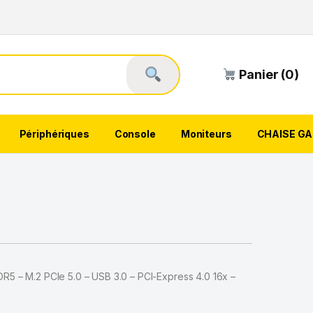
Panier (0)
Périphériques
Console
Moniteurs
CHAISE G
 – M.2 PCIe 5.0 – USB 3.0 – PCI-Express 4.0 16x –