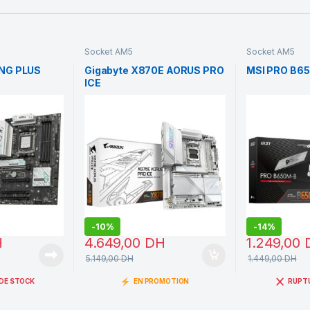
Socket AM5
Socket AM5
NG PLUS
Gigabyte X870E AORUS PRO
MSI PRO B6
ICE
-
10%
-
14%
H
4.649,00
DH
1.249,00
5.149,00
DH
1.449,00
DH
DE STOCK
EN PROMOTION
RUPT