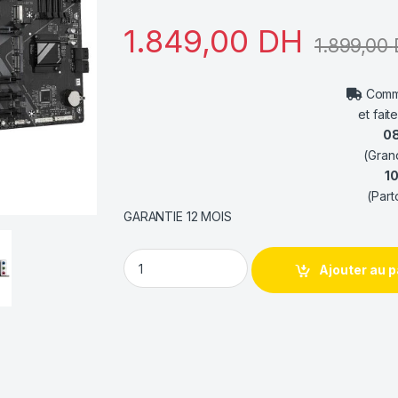
1.849,00
DH
1.899,00
Comma
et fait
0
(Gran
1
(Part
GARANTIE 12 MOIS
Gigabyte B650 UD AX quantity
Ajouter au p