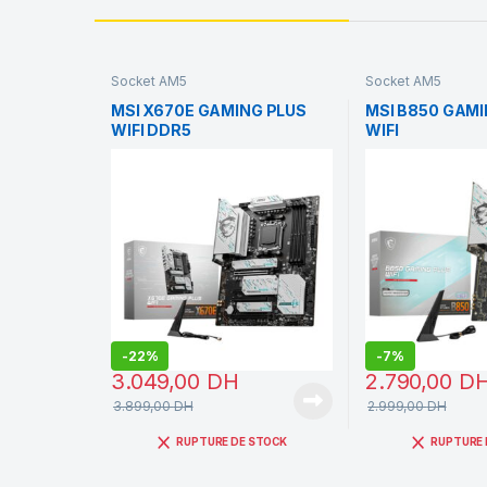
Socket AM5
Socket AM5
MSI X670E GAMING PLUS
MSI B850 GAMI
WIFI DDR5
WIFI
-
22%
-
7%
3.049,00
DH
2.790,00
D
3.899,00
DH
2.999,00
DH
RUPTURE DE STOCK
RUPTURE 