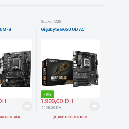
Socket AM5
50M-B
Gigabyte B650 UD AC
-
9%
DH
1.999,00
DH
2.199,00
DH
URE DE STOCK
RUPTURE DE STOCK