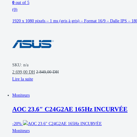
0
out of 5
(0)
1920 x 1080 pixels – 1 ms (gris à gris) – Format 16/9 – Dalle IPS –
SKU: n/a
2.699,00
DH
2.849,00
DH
Lire la suite
Moniteurs
AOC 23.6″ C24G2AE 165Hz INCURVÉE
-
20%
Moniteurs