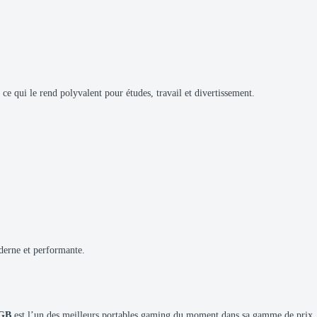
 ce qui le rend polyvalent pour études, travail et divertissement.
derne et performante.
6GB
est l’un des meilleurs portables gaming du moment dans sa gamme de prix. 