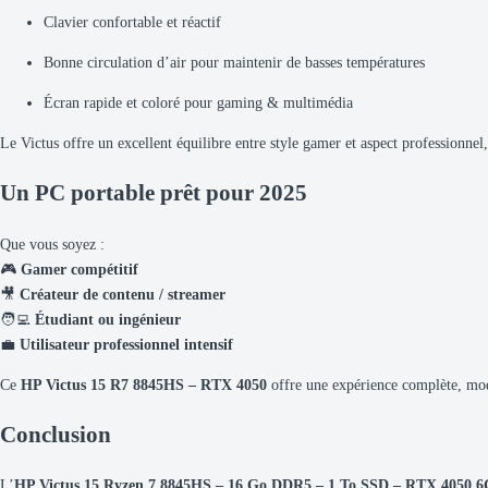
Clavier confortable et réactif
Bonne circulation d’air pour maintenir de basses températures
Écran rapide et coloré pour gaming & multimédia
Le Victus offre un excellent équilibre entre style gamer et aspect professionnel,
Un PC portable prêt pour 2025
Que vous soyez :
🎮
Gamer compétitif
🎥
Créateur de contenu / streamer
🧑‍💻
Étudiant ou ingénieur
💼
Utilisateur professionnel intensif
Ce
HP Victus 15 R7 8845HS – RTX 4050
offre une expérience complète, mo
Conclusion
L’
HP Victus 15 Ryzen 7 8845HS – 16 Go DDR5 – 1 To SSD – RTX 4050 