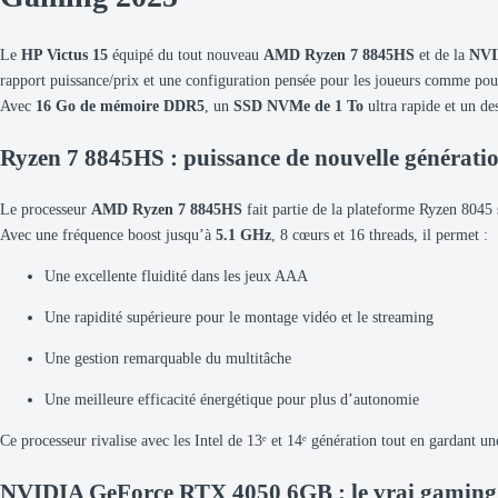
Le
HP Victus 15
équipé du tout nouveau
AMD Ryzen 7 8845HS
et de la
NVI
rapport puissance/prix et une configuration pensée pour les joueurs comme pou
Avec
16 Go de mémoire DDR5
, un
SSD NVMe de 1 To
ultra rapide et un de
Ryzen 7 8845HS : puissance de nouvelle générati
Le processeur
AMD Ryzen 7 8845HS
fait partie de la plateforme Ryzen 8045 
Avec une fréquence boost jusqu’à
5.1 GHz
, 8 cœurs et 16 threads, il permet :
Une excellente fluidité dans les jeux AAA
Une rapidité supérieure pour le montage vidéo et le streaming
Une gestion remarquable du multitâche
Une meilleure efficacité énergétique pour plus d’autonomie
Ce processeur rivalise avec les Intel de 13ᵉ et 14ᵉ génération tout en gardant 
NVIDIA GeForce RTX 4050 6GB : le vrai gamin