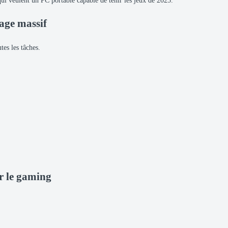
ui veulent un PC portable capable de tenir les jeux de 2025.
age massif
tes les tâches.
r le gaming