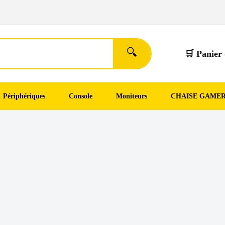
🔍
🛒 Panier 
Périphériques
Console
Moniteurs
CHAISE GAME