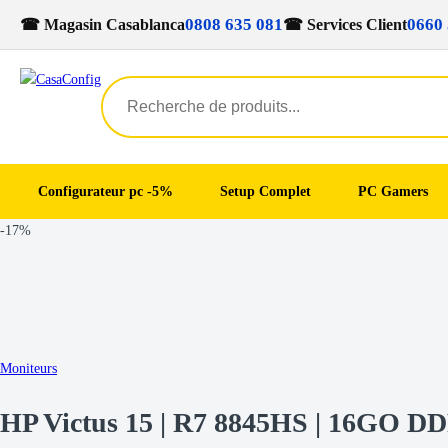
0808 635 081
0660 
☎ Magasin Casablanca
☎ Services Client
Configurateur pc -5%
Setup Complet
PC Gamers
Skip
Skip
-
17%
to
to
navigation
content
Moniteurs
HP Victus 15 | R7 8845HS | 16GO 