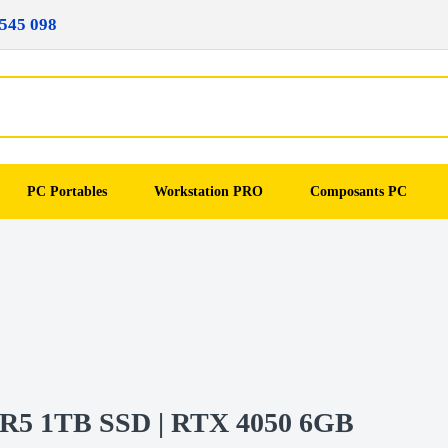
545 098
PC Portables
Workstation PRO
Composants PC
DDR5 1TB SSD | RTX 4050 6GB