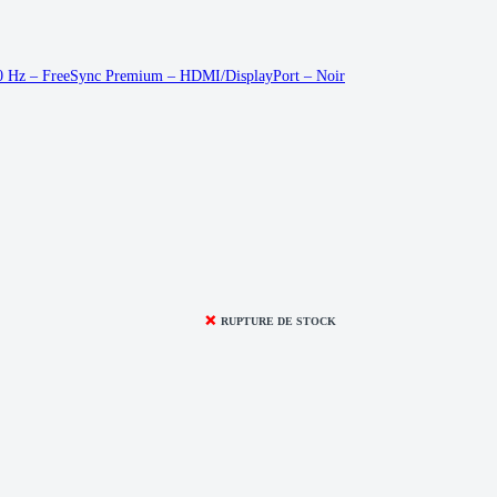
 180 Hz – FreeSync Premium – HDMI/DisplayPort – Noir
❌
RUPTURE DE STOCK