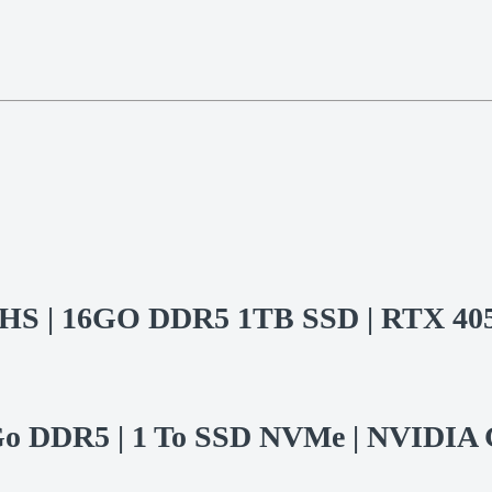
845HS | 16GO DDR5 1TB SSD | RTX
6 Go DDR5 | 1 To SSD NVMe | NVIDIA