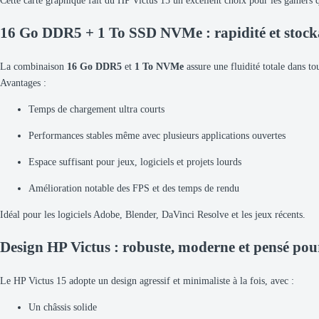
Cette carte graphique fait du HP Victus 15 un excellent choix pour les gamers q
16 Go DDR5 + 1 To SSD NVMe : rapidité et stock
La combinaison
16 Go DDR5
et
1 To NVMe
assure une fluidité totale dans tou
Avantages :
Temps de chargement ultra courts
Performances stables même avec plusieurs applications ouvertes
Espace suffisant pour jeux, logiciels et projets lourds
Amélioration notable des FPS et des temps de rendu
Idéal pour les logiciels Adobe, Blender, DaVinci Resolve et les jeux récents.
Design HP Victus : robuste, moderne et pensé pou
Le HP Victus 15 adopte un design agressif et minimaliste à la fois, avec :
Un châssis solide