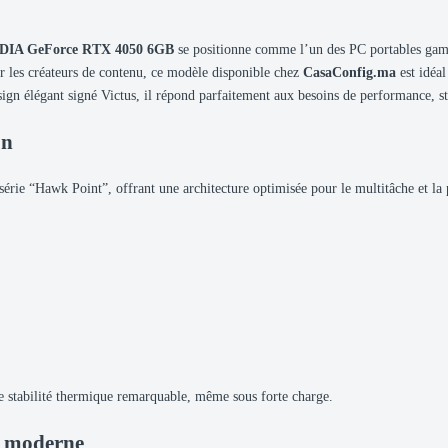
DIA GeForce RTX 4050 6GB
se positionne comme l’un des PC portables gamin
r les créateurs de contenu, ce modèle disponible chez
CasaConfig.ma
est idéal
sign élégant signé Victus, il répond parfaitement aux besoins de performance, sto
on
série “Hawk Point”, offrant une architecture optimisée pour le multitâche et la
une stabilité thermique remarquable, même sous forte charge.
g moderne