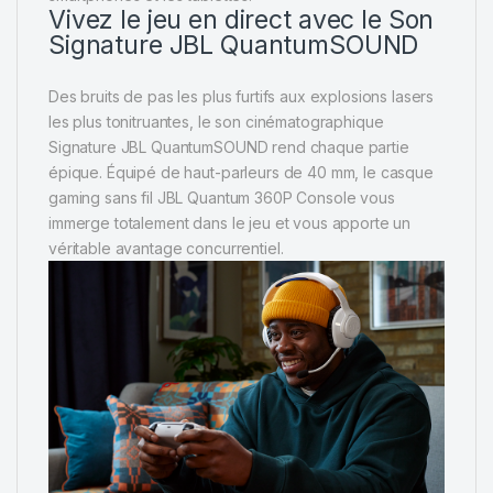
Vivez le jeu en direct avec le Son
Signature JBL QuantumSOUND
Des bruits de pas les plus furtifs aux explosions lasers
les plus tonitruantes, le son cinématographique
Signature JBL QuantumSOUND rend chaque partie
épique. Équipé de haut-parleurs de 40 mm, le casque
gaming sans fil JBL Quantum 360P Console vous
immerge totalement dans le jeu et vous apporte un
véritable avantage concurrentiel.