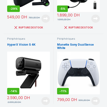
-
29%
-
5%
1.899,00
DH
549,00
DH
769,00
DH
1.999,00
DH
RUPTURE DE STOCK
RUPTURE DE STOCK
Périphériques
Périphériques
HyperX Vision S 4K
Manette Sony DualSense
White
-
14%
-
11%
2.590,00
DH
799,00
DH
899,00
DH
2.999,00
DH