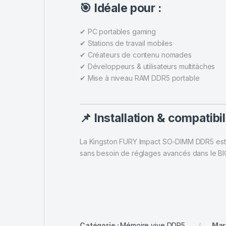
🎯 Idéale pour :
✔ PC portables gaming
✔ Stations de travail mobiles
✔ Créateurs de contenu nomades
✔ Développeurs & utilisateurs multitâches
✔ Mise à niveau RAM DDR5 portable
📌 Installation & compatibil
La Kingston FURY Impact SO-DIMM DDR5 est 
sans besoin de réglages avancés dans le BI
Catégorie :
Mémoire vive DDR5
Mar