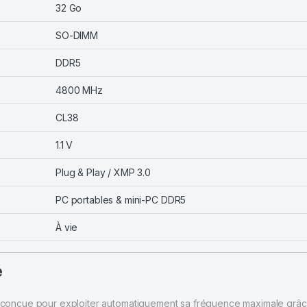
32 Go
SO-DIMM
DDR5
4800 MHz
CL38
1.1 V
Plug & Play / XMP 3.0
PC portables & mini-PC DDR5
À vie
é
conçue pour exploiter automatiquement sa fréquence maximale grâc