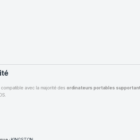
ité
compatible avec la majorité des
ordinateurs portables supportan
OS.
que :
KINGSTON