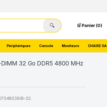
🔍
🛒 Panier (0)
Périphériques
Console
Moniteurs
CHAISE G
O-DIMM 32 Go DDR5 4800 MHz
F548S38IB-32.