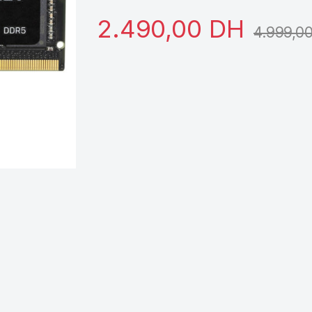
2.490,00
DH
4.999,0