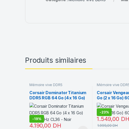
Produits similaires
Mémoire vive DDR5
Mémoire vive DDR
Corsair Dominator Titanium
Corsair Vengea
DDR5 RGB 64 Go (4 x 16 Go)
Go (2 x 16 Go) 
6000 MHz CL36 – Noir
CL30
-
23%
1.549,00
D
-
19%
4.190,00
DH
1.999,00
DH