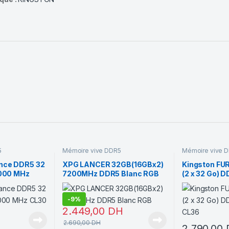
5
Mémoire vive DDR5
Mémoire vive 
nce DDR5 32
XPG LANCER 32GB(16GBx2)
Kingston FU
6000 MHz
7200MHz DDR5 Blanc RGB
(2 x 32 Go)
CL36
-
9%
H
2.449,00
DH
2.690,00
DH
2.790,00