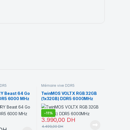
DDR5
Mémoire vive DDR5
RY Beast 64 Go
TwinMOS VOLTX RGB 32GB
 DDR5 6000 MHz
(1x32GB) DDR5 6000MHz
-
11%
3.990,00
DH
4.499,00
DH
DH