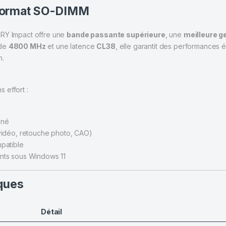
 format SO-DIMM
FURY Impact offre une
bande passante supérieure
, une
meilleure g
 de
4800 MHz
et une latence
CL38
, elle garantit des performances 
n.
 effort :
ané
vidéo, retouche photo, CAO)
patible
nts sous Windows 11
iques
Détail