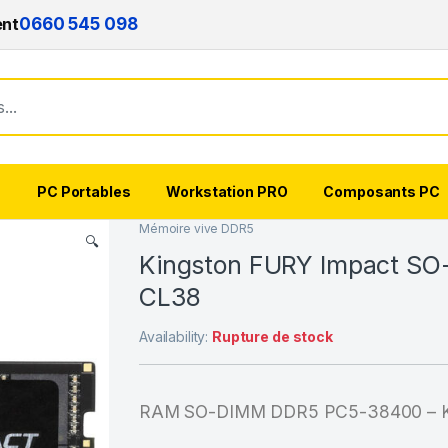
ent
0660 545 098
s
PC Portables
Workstation PRO
Composants PC
Mémoire vive DDR5
🔍
Kingston FURY Impact S
CL38
Availability:
Rupture de stock
RAM SO-DIMM DDR5 PC5-38400 – K