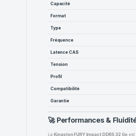
Capacité
Format
Type
Fréquence
Latence CAS
Tension
Profil
Compatibilité
Garantie
🚀 Performances & Fluidit
La
Kingston FURY Impact DDR5 32 Go
est 