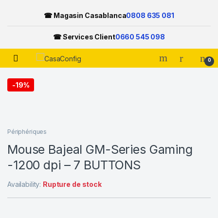
☎ Magasin Casablanca
0808 635 081
☎ Services Client
0660 545 098
Open
0
Skip to navigation
Skip to content
-
19%
Périphériques
Mouse Bajeal GM-Series Gaming
-1200 dpi – 7 BUTTONS
Availability:
Rupture de stock