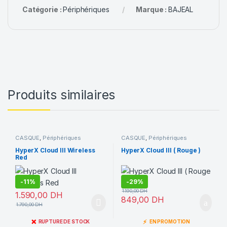
Catégorie :
Périphériques
Marque :
BAJEAL
Produits similaires
CASQUE
,
Périphériques
CASQUE
,
Périphériques
HyperX Cloud III Wireless
HyperX Cloud III ( Rouge )
Red
-
11%
-
29%
1.190,00
DH
1.590,00
DH
849,00
DH
1.790,00
DH
❌
⚡
RUPTURE DE STOCK
EN PROMOTION