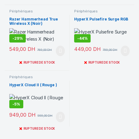
Périphériques
Périphériques
Razer Hammerhead True
HyperX Pulsefire Surge RGB
Wireless X (Noir)
-
29%
-
44%
549,00
DH
449,00
DH
769,00
DH
799,00
DH
❌
❌
RUPTURE DE STOCK
RUPTURE DE STOCK
Périphériques
HyperX Cloud II ( Rouge )
-
5%
949,00
DH
999,00
DH
❌
RUPTURE DE STOCK