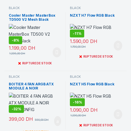
BLACK
BLACK
Cooler Master MasterBox
NZXT H7 Flow RGB Black
TD500 V2 Mesh Black
-
11%
-
8%
1.590,00
DH
1.199,00
DH
1.790,00
DH
1.299,00
DH
❌
RUPTURE DE STOCK
❌
RUPTURE DE STOCK
BLACK
BLACK
BOITIER 4 FAN ARGB ATX
NZXT H5 Flow RGB Black
MODULE A NOIR
CASACONFIG
-
16%
-
32%
1.090,00
DH
1.290,00
DH
399,00
DH
590,00
DH
❌
RUPTURE DE STOCK