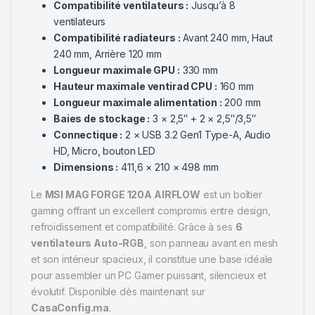
Compatibilité ventilateurs :
Jusqu’à 8
ventilateurs
Compatibilité radiateurs :
Avant 240 mm, Haut
240 mm, Arrière 120 mm
Longueur maximale GPU :
330 mm
Hauteur maximale ventirad CPU :
160 mm
Longueur maximale alimentation :
200 mm
Baies de stockage :
3 × 2,5″ + 2 × 2,5″/3,5″
Connectique :
2 × USB 3.2 Gen1 Type-A, Audio
HD, Micro, bouton LED
Dimensions :
411,6 × 210 × 498 mm
Le
MSI MAG FORGE 120A AIRFLOW
est un boîtier
gaming offrant un excellent compromis entre design,
refroidissement et compatibilité. Grâce à ses
6
ventilateurs Auto-RGB
, son panneau avant en mesh
et son intérieur spacieux, il constitue une base idéale
pour assembler un PC Gamer puissant, silencieux et
évolutif. Disponible dès maintenant sur
CasaConfig.ma
.