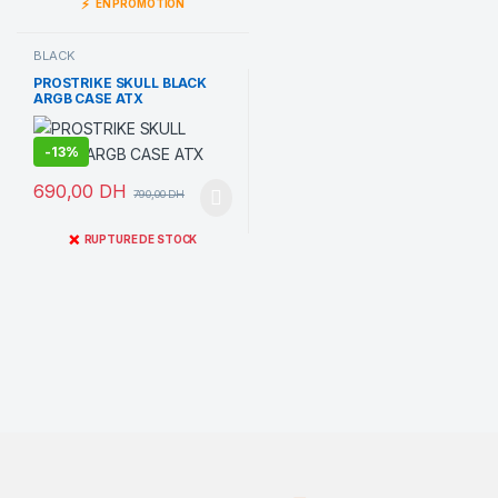
⚡
EN PROMOTION
BLACK
PROSTRIKE SKULL BLACK
ARGB CASE ATX
-
13%
690,00
DH
790,00
DH
❌
RUPTURE DE STOCK