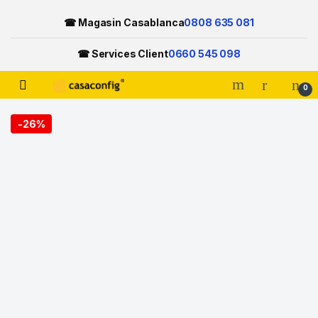
☎ Magasin Casablanca
0808 635 081
☎ Services Client
0660 545 098
Open
0
Skip to navigation
Skip to content
-
26%