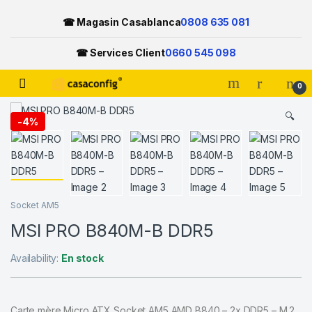
☎ Magasin Casablanca
0808 635 081
☎ Services Client
0660 545 098
Open
0
Skip to navigation
Skip to content
🔍
-
4%
Socket AM5
MSI PRO B840M-B DDR5
Availability:
En stock
Carte mère Micro ATX Socket AM5 AMD B840 – 2x DDR5 – M.2