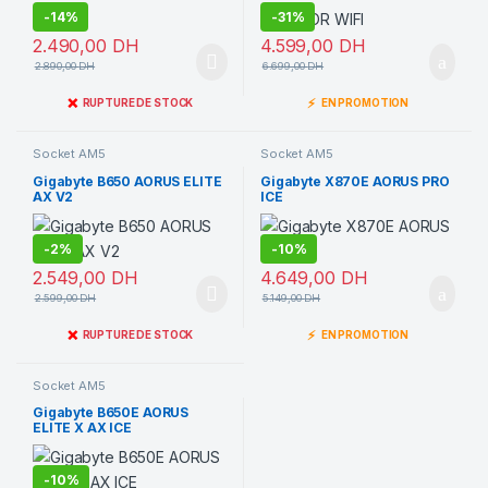
-
14%
-
31%
2.490,00
DH
4.599,00
DH
2.890,00
DH
6.699,00
DH
❌
⚡
RUPTURE DE STOCK
EN PROMOTION
Socket AM5
Socket AM5
Gigabyte B650 AORUS ELITE
Gigabyte X870E AORUS PRO
AX V2
ICE
-
2%
-
10%
2.549,00
DH
4.649,00
DH
2.599,00
DH
5.149,00
DH
❌
⚡
RUPTURE DE STOCK
EN PROMOTION
Socket AM5
Gigabyte B650E AORUS
ELITE X AX ICE
-
10%