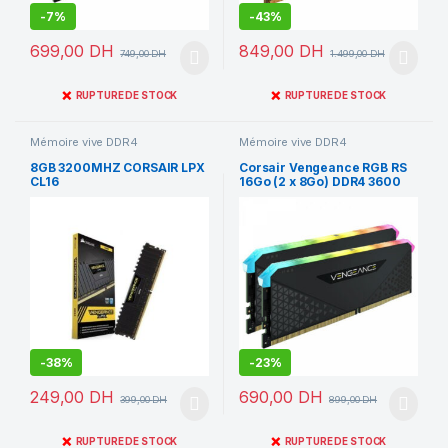
-
7%
-
43%
699,00
DH
849,00
DH
749,00
DH
1.499,00
DH
❌
❌
RUPTURE DE STOCK
RUPTURE DE STOCK
Mémoire vive DDR4
Mémoire vive DDR4
8GB 3200MHZ CORSAIR LPX
Corsair Vengeance RGB RS
CL16
16Go (2 x 8Go) DDR4 3600
MHz CL18
-
38%
-
23%
249,00
DH
690,00
DH
399,00
DH
899,00
DH
❌
❌
RUPTURE DE STOCK
RUPTURE DE STOCK