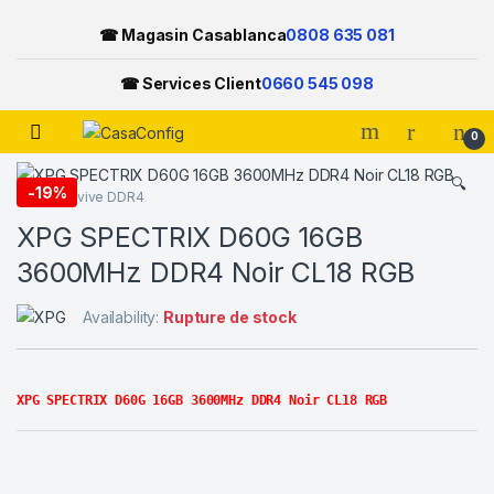
☎ Magasin Casablanca
0808 635 081
☎ Services Client
0660 545 098
Open
0
Skip to navigation
Skip to content
🔍
-
19%
Mémoire vive DDR4
XPG SPECTRIX D60G 16GB
3600MHz DDR4 Noir CL18 RGB
Availability:
Rupture de stock
XPG SPECTRIX D60G 16GB 3600MHz DDR4 Noir CL18 RGB