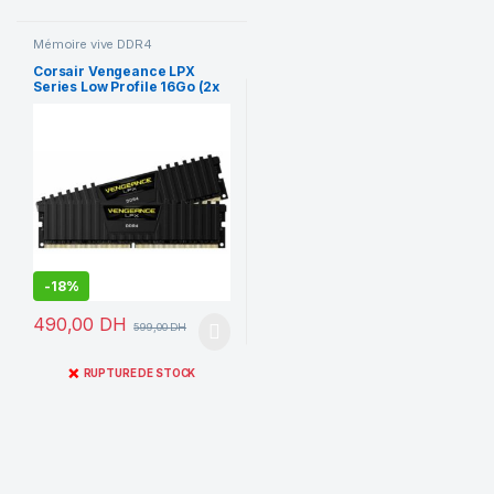
Mémoire vive DDR4
Corsair Vengeance LPX
Series Low Profile 16Go (2x
8Go) DDR4 3200 MHz CL16
-
18%
490,00
DH
599,00
DH
❌
RUPTURE DE STOCK