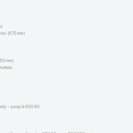
m)
ches (675 mm)
)
150 mm)
isateur
ady – jusqu’à 600 W)