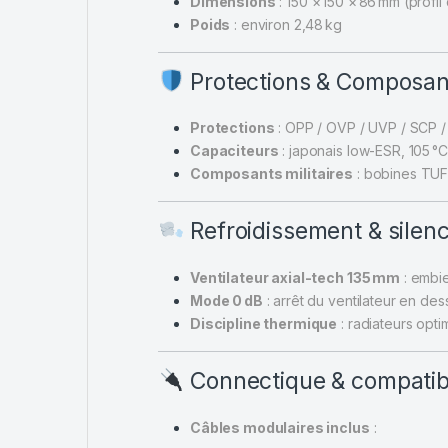
Dimensions
: 150 × 150 × 86 mm (profi
Poids
: environ 2,48 kg
Protections & Composan
Protections
: OPP / OVP / UVP / SCP /
Capaciteurs
: japonais low-ESR, 105 °
Composants militaires
: bobines TUF 
Refroidissement & silen
Ventilateur axial-tech 135 mm
: embie
Mode 0 dB
: arrêt du ventilateur en des
Discipline thermique
: radiateurs opt
Connectique & compatibi
Câbles modulaires inclus
: