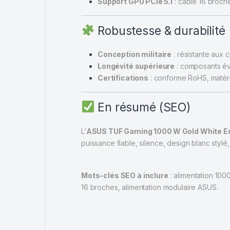
Support GPU PCIe 5.1
: câble 16 broch
Robustesse & durabilité
Conception militaire
: résistante aux 
Longévité supérieure
: composants év
Certifications
: conforme RoHS, matér
En résumé (SEO)
L’
ASUS TUF Gaming 1000 W Gold White Ed
puissance fiable, silence, design blanc stylé,
Mots-clés SEO à inclure
: alimentation 10
16 broches, alimentation modulaire ASUS.