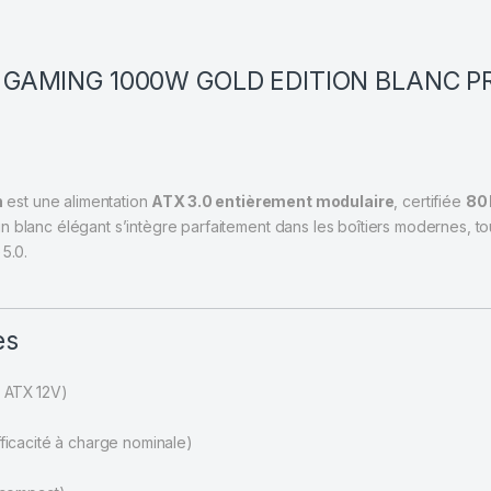
 GAMING 1000W GOLD EDITION BLANC P
n
est une alimentation
ATX 3.0 entièrement modulaire
, certifiée
80
 blanc élégant s’intègre parfaitement dans les boîtiers modernes, tout
5.0.
es
e ATX 12V)
ficacité à charge nominale)