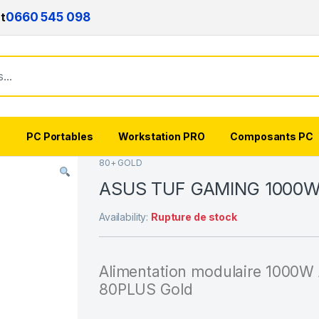
nt
0660 545 098
s
PC Portables
Workstation PRO
Composants PC
80+ GOLD
ASUS TUF GAMING 1000W
Availability:
Rupture de stock
Alimentation modulaire 1000W 
80PLUS Gold