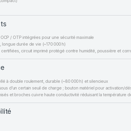
l compact)
ts
 OCP / OTP intégrées pour une sécurité maximale
C, longue durée de vie (~170 000 h)
certifiées, circuit imprimé protégé contre humidité, poussière et corr
ce
llé à double roulement, durable (~80 000 h) et silencieux
sous d’un certain seuil de charge ; bouton matériel pour activation/dé
imisés et broches cuivre haute conductivité réduisant la température
lité