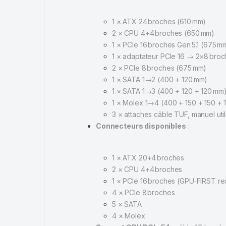
1 × ATX 24 broches (610 mm)
2 × CPU 4+4 broches (650 mm)
1 × PCIe 16 broches Gen 5.1 (675 m
1 × adaptateur PCIe 16 → 2×8 bro
2 × PCIe 8 broches (675 mm)
1 × SATA 1→2 (400 + 120 mm)
1 × SATA 1→3 (400 + 120 + 120 mm
1 × Molex 1→4 (400 + 150 + 150 + 
3 × attaches câble TUF, manuel util
Connecteurs disponibles
:
1 × ATX 20+4 broches
2 × CPU 4+4 broches
1 × PCIe 16 broches (GPU‑FIRST re
4 × PCIe 8 broches
5 × SATA
4 × Molex