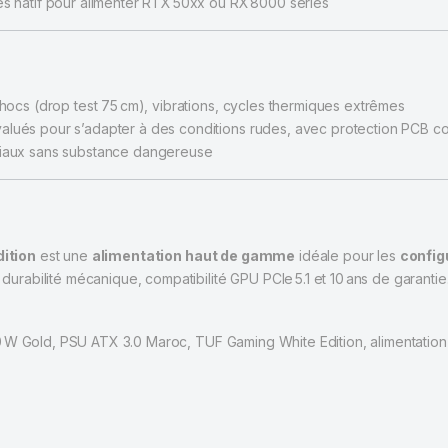
es natif pour alimenter RTX 50xx ou RX 8000 series
chocs (drop test 75 cm), vibrations, cycles thermiques extrêmes
alués pour s’adapter à des conditions rudes, avec protection PCB c
iaux sans substance dangereuse
ition
est une
alimentation haut de gamme
idéale pour les
config
 durabilité mécanique, compatibilité GPU PCIe 5.1 et 10 ans de garantie
00 W Gold, PSU ATX 3.0 Maroc, TUF Gaming White Edition, alimentati