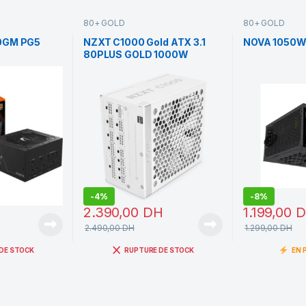
80+ GOLD
80+ GOLD
0GM PG5
NZXT C1000 Gold ATX 3.1
NOVA 1050W
80PLUS GOLD 1000W
(White)
-
4%
-
8%
2.390,00
DH
1.199,00
D
2.490,00
DH
1.299,00
DH
DE STOCK
RUPTURE DE STOCK
EN 