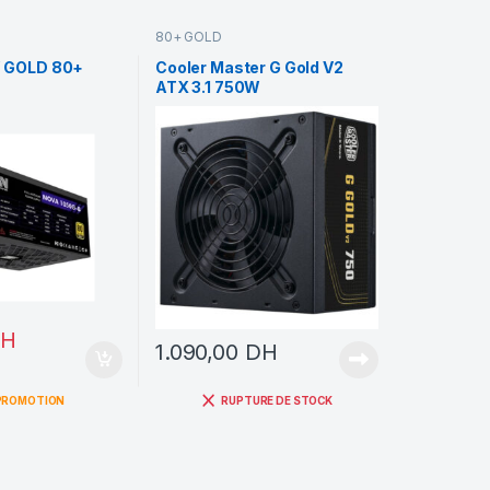
80+ GOLD
 GOLD 80+
Cooler Master G Gold V2
ATX 3.1 750W
H
1.090,00
DH
PROMOTION
RUPTURE DE STOCK