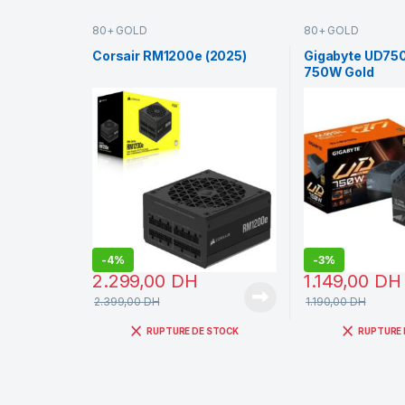
80+ GOLD
80+ GOLD
Corsair RM1200e (2025)
Gigabyte UD75
750W Gold
-
4%
-
3%
2.299,00
DH
1.149,00
DH
2.399,00
DH
1.190,00
DH
RUPTURE DE STOCK
RUPTURE 