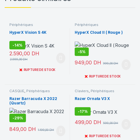
Périphériques
Périphériques
HyperX Vision S 4K
HyperX Cloud II ( Rouge )
-
14%
-
5%
2.590,00
DH
2.999,00
DH
949,00
DH
999,00
DH
❌
RUPTURE DE STOCK
❌
RUPTURE DE STOCK
CASQUE
,
Périphériques
Claviers
,
Périphériques
Razer Barracuda X 2022
Razer Ornata V3 X
(Quartz)
-
17%
-
29%
499,00
DH
599,00
DH
849,00
DH
1.199,00
DH
❌
RUPTURE DE STOCK