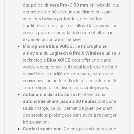
équipé de
drivers Pro-G 50 mm
en hybridé, qui
permettent de délivrer un son clair et puissant
avec des basses profondes, des médiums
équilibrés et des aigus cristallins. Ces drivers sont
conçus pour minimiser la distorsion et offrir une
expérience sonore immersive.
Microphone Blue VO!CE :
Le
microphone
amovible
du
Logitech G Pro X Wireless
utilise la
technologie
Blue VO!CE
pour offrir une clarté
vocale exceptionnelle. Il réduit les bruits de fond
et améliore la qualité de votre voix, offrant une
communication nette et fluide, essentielle pour les
jeux en ligne et les discussions stratégiques.
Autonomie de la batterie :
Profitez d’une
autonomie allant jusqu’à 20 heures
avec une
seule charge, ce qui permet de jouer pendant
des sessions prolongées sans avoir à recharger
fréquemment.
Confort supérieur :
Ce casque est conçu avec