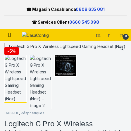
☎ Magasin Casablanca
0808 635 081
☎ Services Client
0660 545 098
Open
0
Skip to navigation
Skip to content
🔍
-
5%
CASQUE
,
Périphériques
Logitech G Pro X Wireless