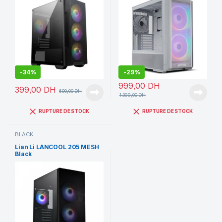
-
34%
-
29%
999,00
DH
399,00
DH
600,00
DH
1.399,00
DH
RUPTURE DE STOCK
RUPTURE DE STOCK
BLACK
Lian Li LANCOOL 205 MESH
Black