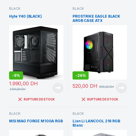
BLACK
BLACK
Hyte Y40 (BLACK)
PROSTRIKE EAGLE BLACK
ARGB CASE ATX
-
9%
-
26%
1.990,00
DH
520,00
DH
699,00
DH
2.190,00
DH
RUPTURE DE STOCK
RUPTURE DE STOCK
BLACK
BLACK
MSI MAG FORGE M100A RGB
Lian Li LANCOOL 216 RGB
Blanc