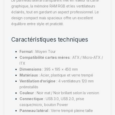
Le panneau latéral transparent met en valeur la carte
graphique, la mémoire RAM RGB et les ventilateurs
éclairés, tout en gardant un aspect professionnel. Le
design compact mais spacieux offre un excellent
équilibre entre style et praticité.
Caractéristiques techniques
Format
: Moyen Tour
Compatibilité cartes mères
: ATX / Micro-ATX /
ITX
Dimensions
: 395 × 195 × 450 mm
Matériaux
: Acier, plastique et verre trempé
Ventilation d’origine
: 4 ventilateurs 120 mm
préinstallés
Couleur
: Noir mat / Noir brillant selon la version
Connectique
: USB 3.0, USB 2.0, prise
casque/micro, bouton Power
Panneau latéral
: Verre trempé pleine taille